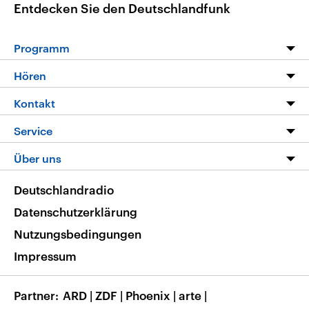
Entdecken Sie den Deutschlandfunk
Programm
Programm
Hören
Alle Sendungen
Livestream
Kontakt
Die Nachrichten
Audios
Hörerservice
Service
Nachrichtenleicht
Podcasts
Social Media
FAQ
Über uns
Neue Beiträge auf dlf.de
Deutschlandfunk App
Newsletter
Deutschlandradio
Themen-Schwerpunkte
Nachrichten App
Deutschlandradio
Veranstaltungen
Presse
Frequenzen
Datenschutzerklärung
Musikliste
Ausbildung und Karriere
Nutzungsbedingungen
RSS
Transparenz
Impressum
Korrekturen
Barrierefreiheit
Partner
ARD
|
ZDF
|
Phoenix
|
arte
|