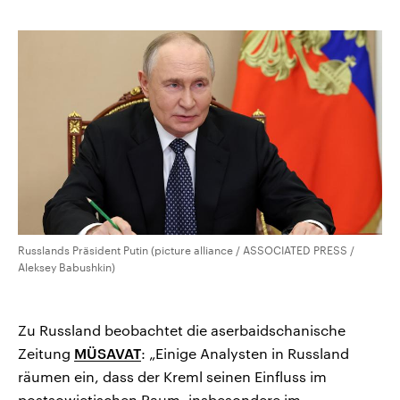
kopieren/teilen
CDU, SPD und FDP regiert.-
aktuelle Weltgeschehen.
Umfragen, Prognosen,
Wahlprogramme, aktuelle Berichte
Sendungen
Programm
Podcasts
und Hintergründe zu den Parteien
und Kandidaten der anstehenden
Wahl.
Audio-Archiv
Russlands Präsident Putin (picture alliance / ASSOCIATED PRESS /
Aleksey Babushkin)
Zu Russland beobachtet die aserbaidschanische
Zeitung
MÜSAVAT
: „Einige Analysten in Russland
räumen ein, dass der Kreml seinen Einfluss im
postsowjetischen Raum, insbesondere im