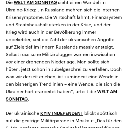
Die
WELT AM SONNTAG
sieht einen Wandel im
Ukraine-Krieg: „In Russland mehren sich die internen
Krisensymptome. Die Wirtschaft lahmt, Finanzsystem
und Staatshaushalt stecken in der Krise, und der
Krieg wird auch in der Bevölkerung immer
unbeliebter, seit die Zahl der ukrainischen Angriffe
auf Ziele tief im Innern Russlands massiv ansteigt.
Selbst russische Militärblogger warnen inzwischen
vor einer drohenden Niederlage. Man sollte sich
hüten, jetzt schon in Jubelgeschrei zu verfallen. Doch
was wir derzeit erleben, ist zumindest eine Wende in
den bisherigen Trendlinien – eine Wende, die sich die
Ukrainer hart erarbeitet haben“, urteilt die
WELT AM
SONNTAG
.
Der ukrainische
KYIV INDEPENDENT
blickt spöttisch
auf die gestrige Militärparade in Moskau: „Das für den
9. Mai geplante groteske Spektakel ist zentral für den