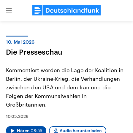
Close
menu
10. Mai 2026
Themen
Die Presseschau
Kommentiert werden die Lage der Koalition in
Berlin, der Ukraine-Krieg, die Verhandlungen
zwischen den USA und dem Iran und die
Folgen der Kommunalwahlen in
Großbritannien.
Landtagswahl Sachsen-Anhalt
USA
2026
Aktuelle Beiträge, Analys
Alle Informationen
Hintergründe
10.05.2026
Sachsen-Anhalt wählt am 6.
Wirtschaftlich und militäri
September 2026 einen neuen
gehören die Vereinigten S
Landtag. Seit 2021 wird das
den mächtigsten Ländern 
Hören
08:55
Audio herunterladen
Bundesland von einer Koalition aus
mit großem Einfluss auf d