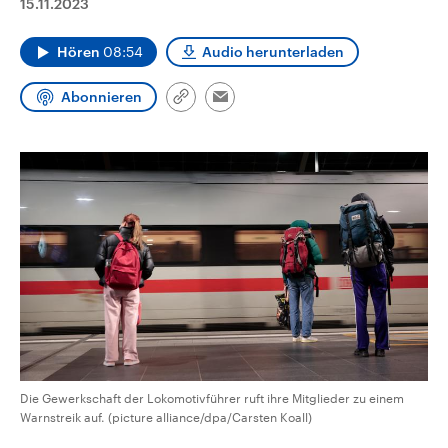
15.11.2023
CDU, SPD und FDP regiert.-
aktuelle Weltgeschehen.
Umfragen, Prognosen,
Wahlprogramme, aktuelle Berichte
Hören
08:54
Audio herunterladen
Sendungen
Programm
Podcasts
und Hintergründe zu den Parteien
und Kandidaten der anstehenden
Wahl.
Abonnieren
Link
Email
Audio-Archiv
kopieren/teilen
Die Gewerkschaft der Lokomotivführer ruft ihre Mitglieder zu einem
Warnstreik auf. (picture alliance/dpa/Carsten Koall)