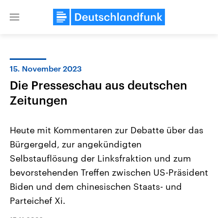
Close
menu
15. November 2023
Themen
Die Presseschau aus deutschen
Zeitungen
Heute mit Kommentaren zur Debatte über das
Bürgergeld, zur angekündigten
Selbstauflösung der Linksfraktion und zum
Landtagswahl Sachsen-Anhalt
USA
bevorstehenden Treffen zwischen US-Präsident
2026
Aktuelle Beiträge, Analys
Biden und dem chinesischen Staats- und
Alle Informationen
Hintergründe
Sachsen-Anhalt wählt am 6.
Wirtschaftlich und militäri
Parteichef Xi.
September 2026 einen neuen
gehören die Vereinigten S
Landtag. Seit 2021 wird das
den mächtigsten Ländern 
Bundesland von einer Koalition aus
mit großem Einfluss auf d