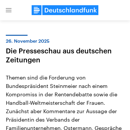
Close
menu
26. November 2025
Themen
Die Presseschau aus deutschen
Zeitungen
Themen sind die Forderung von
Bundespräsident Steinmeier nach einem
Kompromiss in der Rentendebatte sowie die
USA
Nahostkonflikt
Handball-Weltmeisterschaft der Frauen.
Aktuelle Beiträge, Analysen und
Aktuelle Lage und Hinter
Zunächst aber Kommentare zur Aussage der
Der Überfall der palästine
Hintergründe
Wirtschaftlich und militärisch
Terrororganisation Hamas
Präsidentin des Verbands der
gehören die Vereinigten Staaten zu
Oktober 2023 auf Israel ha
den mächtigsten Ländern der Erde,
Region wieder die Gewalt 
Familienunternehmen, Ostermann, Gespräche
mit großem Einfluss auf das
Israel möchte die Hamas z