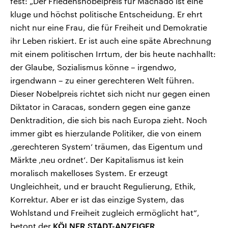
fest: „Der Friedensnobelpreis für Machado ist eine
kluge und höchst politische Entscheidung. Er ehrt
nicht nur eine Frau, die für Freiheit und Demokratie
ihr Leben riskiert. Er ist auch eine späte Abrechnung
mit einem politischen Irrtum, der bis heute nachhallt:
der Glaube, Sozialismus könne – irgendwo,
irgendwann – zu einer gerechteren Welt führen.
Dieser Nobelpreis richtet sich nicht nur gegen einen
Diktator in Caracas, sondern gegen eine ganze
Denktradition, die sich bis nach Europa zieht. Noch
immer gibt es hierzulande Politiker, die von einem
‚gerechteren System‘ träumen, das Eigentum und
Märkte ‚neu ordnet‘. Der Kapitalismus ist kein
moralisch makelloses System. Er erzeugt
Ungleichheit, und er braucht Regulierung, Ethik,
Korrektur. Aber er ist das einzige System, das
Wohlstand und Freiheit zugleich ermöglicht hat“,
betont der
KÖLNER STADT-ANZEIGER
.