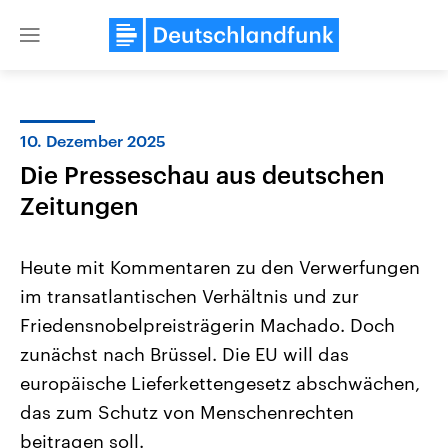
Close
menu
10. Dezember 2025
Themen
Die Presseschau aus deutschen
Zeitungen
Heute mit Kommentaren zu den Verwerfungen
im transatlantischen Verhältnis und zur
Friedensnobelpreisträgerin Machado. Doch
Landtagswahl Sachsen-Anhalt
USA
zunächst nach Brüssel. Die EU will das
2026
Aktuelle Beiträge, Analys
europäische Lieferkettengesetz abschwächen,
Alle Informationen
Hintergründe
Sachsen-Anhalt wählt am 6.
Wirtschaftlich und militäri
das zum Schutz von Menschenrechten
September 2026 einen neuen
gehören die Vereinigten S
Landtag. Seit 2021 wird das
den mächtigsten Ländern 
beitragen soll.
Bundesland von einer Koalition aus
mit großem Einfluss auf d