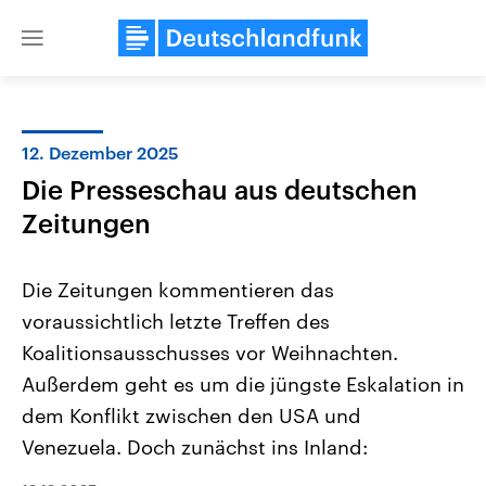
Close
menu
12. Dezember 2025
Themen
Die Presseschau aus deutschen
Zeitungen
Die Zeitungen kommentieren das
voraussichtlich letzte Treffen des
Koalitionsausschusses vor Weihnachten.
Landtagswahl Sachsen-Anhalt
USA
Außerdem geht es um die jüngste Eskalation in
2026
Aktuelle Beiträge, Analys
dem Konflikt zwischen den USA und
Alle Informationen
Hintergründe
Sachsen-Anhalt wählt am 6.
Wirtschaftlich und militäri
Venezuela. Doch zunächst ins Inland:
September 2026 einen neuen
gehören die Vereinigten S
Landtag. Seit 2021 wird das
den mächtigsten Ländern 
Bundesland von einer Koalition aus
mit großem Einfluss auf d