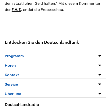
dem staatlichen Geld halten.“ Mit diesem Kommentar
der
F.A.Z
. endet die Presseschau.
Entdecken Sie den Deutschlandfunk
Programm
Programm
Hören
Alle Sendungen
Livestream
Kontakt
Die Nachrichten
Audios
Hörerservice
Service
Nachrichtenleicht
Podcasts
Social Media
FAQ
Über uns
Neue Beiträge auf dlf.de
Deutschlandfunk App
Newsletter
Deutschlandradio
Themen-Schwerpunkte
Nachrichten App
Deutschlandradio