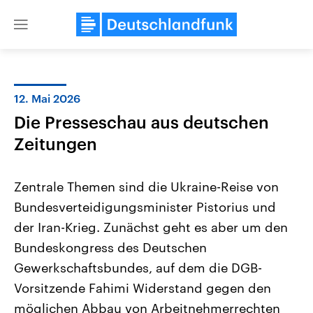
Close
menu
12. Mai 2026
Themen
Die Presseschau aus deutschen
Zeitungen
Zentrale Themen sind die Ukraine-Reise von
Bundesverteidigungsminister Pistorius und
der Iran-Krieg. Zunächst geht es aber um den
Landtagswahl Sachsen-Anhalt
USA
Bundeskongress des Deutschen
2026
Aktuelle Beiträge, Analys
Gewerkschaftsbundes, auf dem die DGB-
Alle Informationen
Hintergründe
Sachsen-Anhalt wählt am 6.
Wirtschaftlich und militäri
Vorsitzende Fahimi Widerstand gegen den
September 2026 einen neuen
gehören die Vereinigten S
Landtag. Seit 2021 wird das
den mächtigsten Ländern 
möglichen Abbau von Arbeitnehmerrechten
Bundesland von einer Koalition aus
mit großem Einfluss auf d