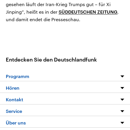
gesehen läuft der Iran-Krieg Trumps gut – für Xi
Jinping“, heißt es in der
SÜDDEUTSCHEN ZEITUNG
,
und damit endet die Presseschau.
Entdecken Sie den Deutschlandfunk
Programm
Programm
Hören
Alle Sendungen
Livestream
Kontakt
Die Nachrichten
Audios
Hörerservice
Service
Nachrichtenleicht
Podcasts
Social Media
FAQ
Über uns
Neue Beiträge auf dlf.de
Deutschlandfunk App