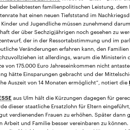
der beliebtesten familienpolitischen Leistung, dem 
tenrate hat einen neuen Tiefststand im Nachkriegs
en, Kinder und Jugendliche müssen zunehmend darum
chaft der über Sechzigjährigen noch gesehen zu we
zentwurf, der in der Ressortabstimmung und im pa
utliche Veränderungen erfahren kann, den Familien 
chzuvollziehen ist allerdings, warum die Ministerin 
 von 175.000 Euro Jahreseinkommen nicht antasten
ung hätte Einsparungen gebracht und der Mittelsch
iche Auszeit von 14 Monaten ermöglicht“, notiert die
ESSE
aus Ulm hält die Kürzungen dagegen für gerech
e dieser staatliche Ersatzlohn für Eltern eingeführt
gut verdienenden Frauen zu erhöhen. Später dann gal
 Arbeit und Familie besser vereinbaren zu können.