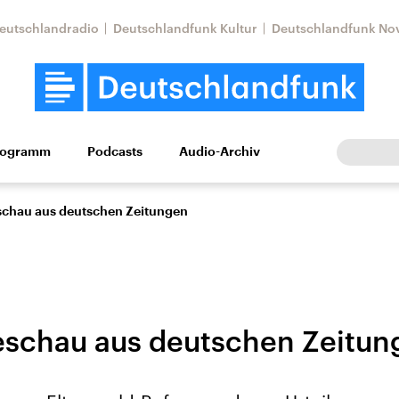
eutschlandradio
Deutschlandfunk Kultur
Deutschlandfunk No
rogramm
Podcasts
Audio-Archiv
Wirtschaft
Wissen
Kultur
Europa
Gesellschaf
schau aus deutschen Zeitungen
eschau aus deutschen Zeitun
tkonflikt
Iran
Faktenchecks
In unseren Faktenc
lle Lage und
Aktuelle Lage und