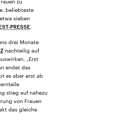
Frauen zu
e ‚beliebteste
 etwa sieben
ST-PRESSE
.
tens drei Monate
LZ
nachteilig auf
uswirken. „Erst
nn endet das
t es aber erst ab
ernteile
ng stieg auf nahezu
ierung von Frauen
kt das gleiche