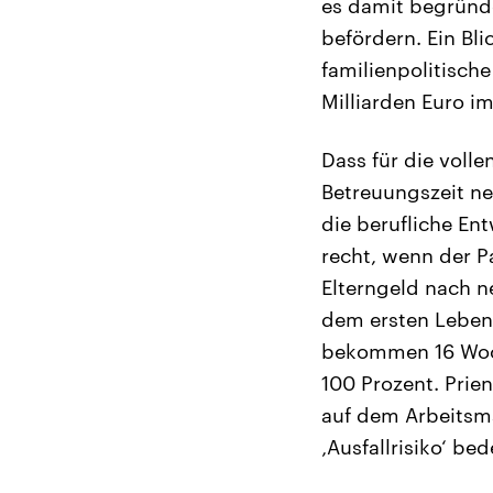
es damit begründ
befördern. Ein Bli
familienpolitische
Milliarden Euro i
Dass für die voll
Betreuungszeit ne
die berufliche En
recht, wenn der P
Elterngeld nach n
dem ersten Lebens
bekommen 16 Woche
100 Prozent. Prie
auf dem Arbeitsma
‚Ausfallrisiko‘ be