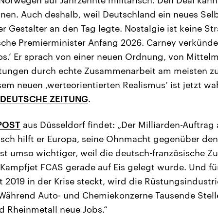
hnen. Auch deshalb, weil Deutschland ein neues Selb
er Gestalter an den Tag legte. Nostalgie ist keine St
che Premierminister Anfang 2026. Carney verkünde
os.‘ Er sprach von einer neuen Ordnung, von Mittelm
estungen durch echte Zusammenarbeit am meisten z
sem neuen ‚werteorientierten Realismus‘ ist jetzt w
DEUTSCHE ZEITUNG
.
POST
aus Düsseldorf findet: „Der Milliarden-Auftrag 
itisch hilft er Europa, seine Ohnmacht gegenüber de
st umso wichtiger, weil die deutsch-französische 
Kampfjet FCAS gerade auf Eis gelegt wurde. Und fü
it 2019 in der Krise steckt, wird die Rüstungsindustr
 Während Auto- und Chemiekonzerne Tausende Stel
d Rheinmetall neue Jobs.“