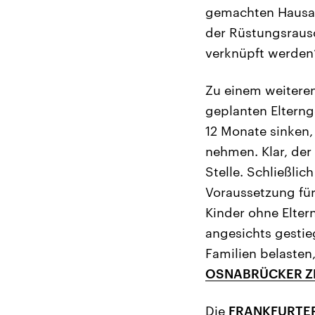
gemachten Hausau
der Rüstungsrausc
verknüpft werden“
Zu einem weitere
geplanten Elterng
12 Monate sinken,
nehmen. Klar, der 
Stelle. Schließlic
Voraussetzung für
Kinder ohne Elter
angesichts gesti
Familien belasten
OSNABRÜCKER Z
Die
FRANKFURTER