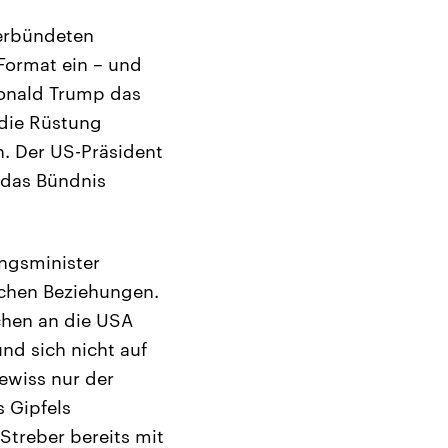
Verbündeten
Format ein – und
Donald Trump das
 die Rüstung
. Der US-Präsident
 das Bündnis
ungsminister
schen Beziehungen.
ichen an die USA
nd sich nicht auf
ewiss nur der
 Gipfels
Streber bereits mit