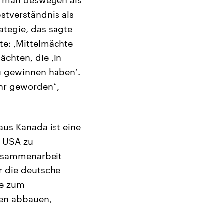
stverständnis als
rategie, das sagte
te: ‚Mittelmächte
ächten, die ‚in
u gewinnen haben‘.
ahr geworden“,
aus Kanada ist eine
n USA zu
Zusammenarbeit
r die deutsche
ie zum
len abbauen,