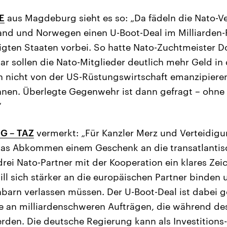
E
aus Magdeburg sieht es so: „Da fädeln die Nato-
and und Norwegen einen U-Boot-Deal im Milliarden-
igten Staaten vorbei. So hatte Nato-Zuchtmeister 
ar sollen die Nato-Mitglieder deutlich mehr Geld in
 nicht von der US-Rüstungswirtschaft emanzipieren
nnen. Überlegte Gegenwehr ist dann gefragt – ohne
“
G – TAZ
vermerkt: „Für Kanzler Merz und Verteidig
t das Abkommen einem Geschenk an die transatlanti
 drei Nato-Partner mit der Kooperation ein klares Ze
ll sich stärker an die europäischen Partner binden u
barn verlassen müssen. Der U-Boot-Deal ist dabei g
e an milliardenschweren Aufträgen, die während des
den. Die deutsche Regierung kann als Investitions-