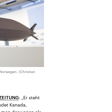
Norwegen. (Christian
ZEITUNG
: „Er steht
indet Kanada,
n man deswegen als