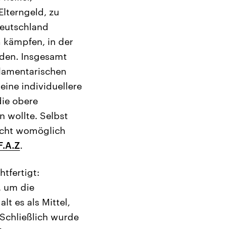
Elterngeld, zu
deutschland
 kämpfen, in der
rden. Insgesamt
rlamentarischen
eine individuellere
die obere
 wollte. Selbst
icht womöglich
F.A.Z
.
tfertigt:
, um die
t es als Mittel,
 Schließlich wurde