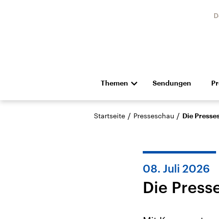
D
Themen
Sendungen
P
Die Nachrichten
Politik
/
/
Startseite
Presseschau
Die Presse
Hörspiel und Feature
Musik
08. Juli 2026
Die Press
USA
Nahos
Aktuelle Beiträge,
Aktue