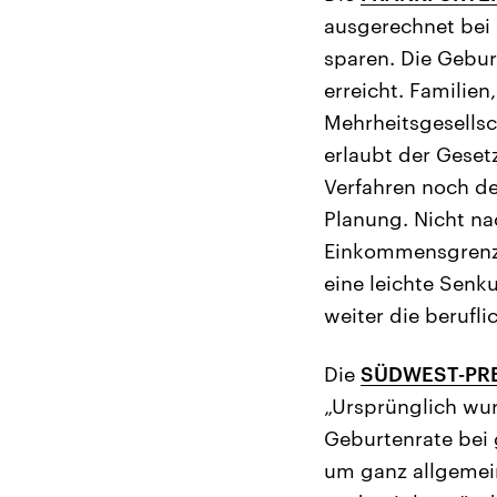
ausgerechnet bei 
sparen. Die Gebur
erreicht. Famili
Mehrheitsgesells
erlaubt der Geset
Verfahren noch de
Planung. Nicht na
Einkommensgrenze
eine leichte Senk
weiter die berufl
Die
SÜDWEST-PR
„Ursprünglich wurd
Geburtenrate bei 
um ganz allgemein