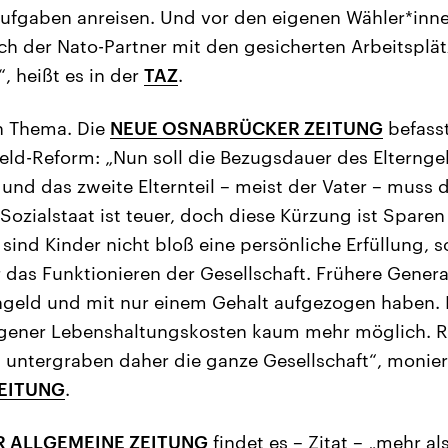
fgaben anreisen. Und vor den eigenen Wähler*inne
h der Nato-Partner mit den gesicherten Arbeitsplätz
, heißt es in der
TAZ
.
n Thema. Die
NEUE OSNABRÜCKER ZEITUNG
befasst
eld-Reform: „Nun soll die Bezugsdauer des Elterngel
 und das zweite Elternteil – meist der Vater – muss
Sozialstaat ist teuer, doch diese Kürzung ist Sparen
h sind Kinder nicht bloß eine persönliche Erfüllung, 
 das Funktionieren der Gesellschaft. Frühere Gener
ngeld und mit nur einem Gehalt aufgezogen haben. 
egener Lebenshaltungskosten kaum mehr möglich. R
, untergraben daher die ganze Gesellschaft“, monier
EITUNG
.
 ALLGEMEINE ZEITUNG
findet es – Zitat – „mehr als