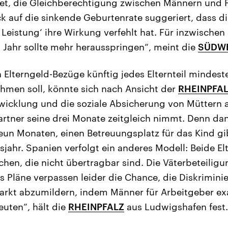
et, die Gleichberechtigung zwischen Männern und 
ck auf die sinkende Geburtenrate suggeriert, dass di
 Leistung‘ ihre Wirkung verfehlt hat. Für inzwischen
m Jahr sollte mehr herausspringen“, meint die
SÜDWE
en Elterngeld-Bezüge künftig jedes Elternteil mindes
hmen soll, könnte sich nach Ansicht der
RHEINPFA
twicklung und die soziale Absicherung von Müttern a
artner seine drei Monate zeitgleich nimmt. Denn da
eun Monaten, einen Betreuungsplatz für das Kind gib
jahr. Spanien verfolgt ein anderes Modell: Beide Elt
n, die nicht übertragbar sind. Die Väterbeteiligu
ns Pläne verpassen leider die Chance, die Diskrimin
rkt abzumildern, indem Männer für Arbeitgeber exa
deuten“, hält die
RHEINPFALZ
aus Ludwigshafen fest.