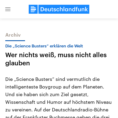
Close
menu
Archiv
Themen
Die „Science Busters“ erklären die Welt
Wer nichts weiß, muss nicht alles
glauben
Die „Science Busters“ sind vermutlich die
intelligenteste Boygroup auf dem Planeten.
Landtagswahl Sachsen-Anhalt
USA
Und sie haben sich zum Ziel gesetzt,
2026
Aktuelle Beiträge, Analys
Alle Informationen
Hintergründe
Wissenschaft und Humor auf höchstem Niveau
Sachsen-Anhalt wählt am 6.
Wirtschaftlich und militäri
September 2026 einen neuen
gehören die Vereinigten S
zu vereinen. Auf der Deutschlandradio-Bühne
Landtag. Seit 2021 wird das
den mächtigsten Ländern 
auf der Frankfurter Buchmesse geben die drei
Bundesland von einer Koalition aus
mit großem Einfluss auf d