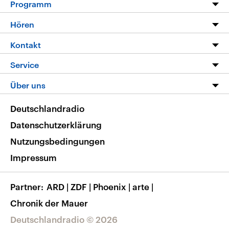
Programm
Programm
Hören
Alle Sendungen
Livestream
Kontakt
Die Nachrichten
Audios
Hörerservice
Service
Nachrichtenleicht
Podcasts
Social Media
FAQ
Über uns
Neue Beiträge auf dlf.de
Deutschlandfunk App
Newsletter
Deutschlandradio
Themen-Schwerpunkte
Nachrichten App
Deutschlandradio
Veranstaltungen
Presse
Frequenzen
Datenschutzerklärung
Musikliste
Ausbildung und Karriere
Nutzungsbedingungen
RSS
Transparenz
Impressum
Korrekturen
Barrierefreiheit
Partner
ARD
|
ZDF
|
Phoenix
|
arte
|
Chronik der Mauer
Deutschlandradio © 2026