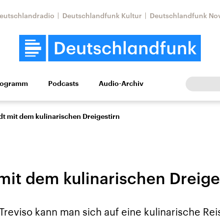
eutschlandradio
Deutschlandfunk Kultur
Deutschlandfunk No
rogramm
Podcasts
Audio-Archiv
Wirtschaft
Wissen
Kultur
Europa
Gesellschaf
dt mit dem kulinarischen Dreigestirn
 mit dem kulinarischen Dreige
Nahostkonflikt
Iran
 Treviso kann man sich auf eine kulinarische R
le Beiträge,
Aktuelle Lage und
Aktuelle Lage und