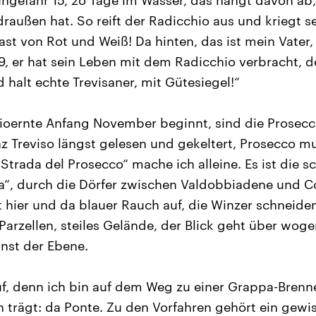
ungefähr 15, 2o Tage im Wasser, das hängt davon ab
raußen hat. So reift der Radicchio aus und kriegt s
ast von Rot und Weiß! Da hinten, das ist mein Vater,
9, er hat sein Leben mit dem Radicchio verbracht, d
 halt echte Trevisaner, mit Gütesiegel!“
ioernte Anfang November beginnt, sind die Prosec
z Treviso längst gelesen und gekeltert, Prosecco mu
„Strada del Prosecco“ mache ich alleine. Es ist die s
a“, durch die Dörfer zwischen Valdobbiadene und C
 hier und da blauer Rauch auf, die Winzer schneid
 Parzellen, steiles Gelände, der Blick geht über wo
unst der Ebene.
uf, denn ich bin auf dem Weg zu einer Grappa-Brenne
rägt: da Ponte. Zu den Vorfahren gehört ein gewi