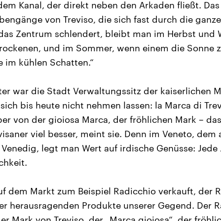
dem Kanal, der direkt neben den Arkaden fließt. Das 
engänge von Treviso, die sich fast durch die ganze 
as Zentrum schlendert, bleibt man im Herbst und 
rockenen, und im Sommer, wenn einem die Sonne zu
e im kühlen Schatten.“
ter war die Stadt Verwaltungssitz der kaiserlichen M
sich bis heute nicht nehmen lassen: la Marca di Tre
ber von der gioiosa Marca, der fröhlichen Mark – das 
visaner viel besser, meint sie. Denn im Veneto, dem 
Venedig, legt man Wert auf irdische Genüsse: Jede 
chkeit.
uf dem Markt zum Beispiel Radicchio verkauft, der 
 der herausragenden Produkte unserer Gegend. Der Ra
er Mark von Treviso, der „Marca gioiosa“, der fröhl