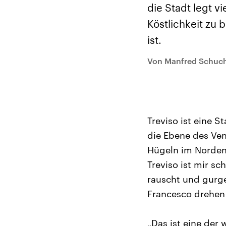
Alle Informationen
Analy
die Stadt legt v
Sachsen-Anhalt wählt
Hinte
am 6. September 2026
Wirtsc
Köstlichkeit zu b
einen neuen Landtag.
militä
Seit 2021 wird das
Verein
ist.
Bundesland von einer
den m
Koalition aus CDU, SPD
Länder
und FDP regiert.-
großem
Von Manfred Schu
Umfragen, Prognosen,
aktuel
Wahlprogramme,
aktuelle Berichte und
Hintergründe zu den
Parteien und Kandidaten
der anstehenden Wahl.
Treviso ist eine 
die Ebene des Ven
Hügeln im Norden 
Treviso ist mir s
rauscht und gurge
Francesco drehen 
„Das ist eine der