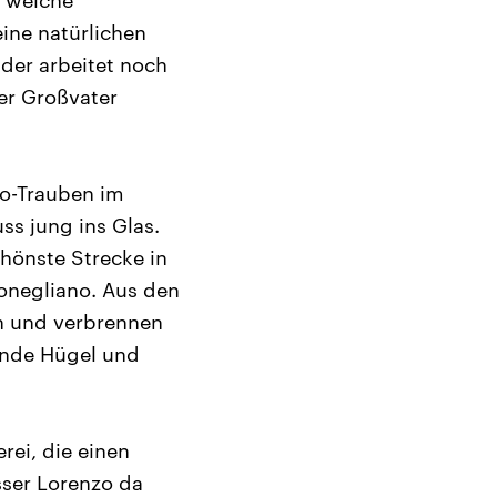
, welche
eine natürlichen
 der arbeitet noch
er Großvater
co-Trauben im
ss jung ins Glas.
chönste Strecke in
onegliano. Aus den
en und verbrennen
gende Hügel und
rei, die einen
sser Lorenzo da