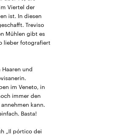
im Viertel der
n ist. In diesen
schafft. Treviso
en Mühlen gibt es
lieber fotografiert
n Haaren und
evisanerin.
oben im Veneto, in
 noch immer den
ge annehmen kann.
einfach. Basta!
 „Il pórtico dei