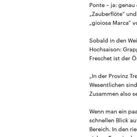
Ponte – ja: genau 
„Zauberflöte“ un
„gioiosa Marca“ v
Sobald in den Wei
Hochsaison: Grapp
Freschet ist der Ö
„In der Provinz T
Wesentlichen sind
Zusammen also se
Wenn man ein paar 
schnellen Blick a
Bereich. In den r