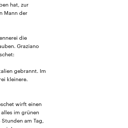
ben hat, zur
in Mann der
ennerei die
auben. Graziano
schet:
talien gebrannt. Im
ei kleinere.
schet wirft einen
 alles im grünen
24 Stunden am Tag,