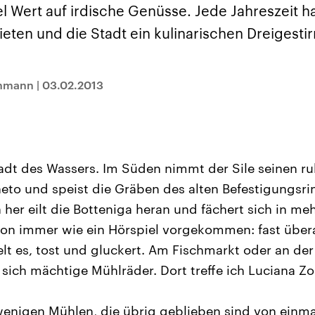
sen und
Hintergründe
Hintergründe
iel Wert auf irdische Genüsse. Jede Jahreszeit h
Der Überfall der
Der Iran – seit der
rgründe
haftlich und
palästinensischen
Islamischen Revolu
ieten und die Stadt ein kulinarischen Dreigestirn
risch gehören die
Terrororganisation
1979 auch Islamisc
igten Staaten zu
Hamas im Oktober 2023
Republik Iran – ist e
ächtigsten
auf Israel hat in der
von einem
n der Erde, mit
Region wieder die
Religionsführer auto
 Einfluss auf das
Gewalt entfacht. Israel
regierter Staat im 
chmann
|
03.02.2013
le Weltgeschehen.
möchte die Hamas
Osten. Eine Feindsc
zerstören. Diese wird wie
zu Israel und zu de
die Hisbollah im Libanon
ist fest in der
vom Iran unterstützt.
Staatsideologie
verankert.
Stadt des Wassers. Im Süden nimmt der Sile seinen r
eto und speist die Gräben des alten Befestigungsri
her eilt die Botteniga heran und fächert sich in me
chon immer wie ein Hörspiel vorgekommen: fast über
lt es, tost und gluckert. Am Fischmarkt oder an de
sich mächtige Mühlräder. Dort treffe ich Luciana Zo
 wenigen Mühlen, die übrig geblieben sind von einma