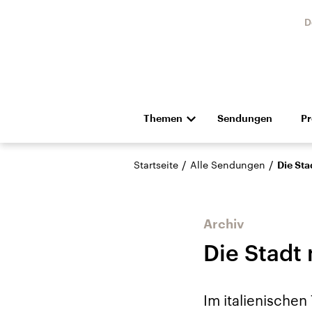
D
Themen
Sendungen
P
Die Nachrichten
Politik
/
/
Startseite
Alle Sendungen
Die Sta
Hörspiel und Feature
Musik
Archiv
Die Stadt
Landtagswahl Sachsen-
USA
Im italienischen
Anhalt 2026
Aktuel