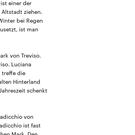
ist einer der
Altstadt ziehen.
Winter bei Regen
setzt, ist man
ark von Treviso.
viso. Luciana
treffe die
alten Hinterland
Jahreszeit schenkt
Radicchio von
dicchio ist fast
ichen Mark. Den