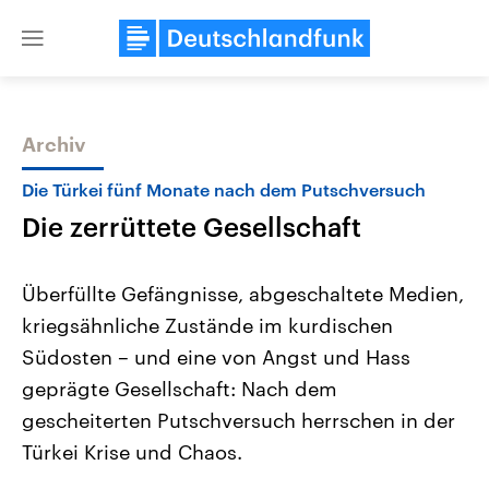
Close
menu
Archiv
Themen
Die Türkei fünf Monate nach dem Putschversuch
Die zerrüttete Gesellschaft
Überfüllte Gefängnisse, abgeschaltete Medien,
kriegsähnliche Zustände im kurdischen
Südosten – und eine von Angst und Hass
Landtagswahl Sachsen-Anhalt
USA
geprägte Gesellschaft: Nach dem
2026
Aktuelle Beiträge, Analys
Alle Informationen
gescheiterten Putschversuch herrschen in der
Hintergründe
Sachsen-Anhalt wählt am 6.
Wirtschaftlich und militäri
Türkei Krise und Chaos.
September 2026 einen neuen
gehören die Vereinigten S
Landtag. Seit 2021 wird das
den mächtigsten Ländern 
Bundesland von einer Koalition aus
mit großem Einfluss auf d