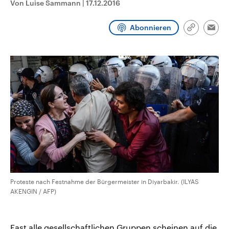
Von Luise Sammann
|
17.12.2016
CDU, SPD und FDP regiert.-
aktuelle Weltgeschehen.
Umfragen, Prognosen,
Wahlprogramme, aktuelle Berichte
Abonnieren
Sendungen
Programm
Podcasts
und Hintergründe zu den Parteien
Link
Emai
und Kandidaten der anstehenden
kopieren/te
Wahl.
Audio-Archiv
Proteste nach Festnahme der Bürgermeister in Diyarbakir. (ILYAS
AKENGIN / AFP)
Fast alle gesellschaftlichen Gruppen scheinen auf die