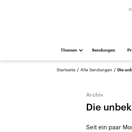
D
Themen
Sendungen
P
Die Nachrichten
Politik
/
/
Startseite
Alle Sendungen
Die un
Hörspiel und Feature
Musik
Archiv
Die unbek
Landtagswahl Sachsen-
USA
Seit ein paar Mo
Anhalt 2026
Aktuel