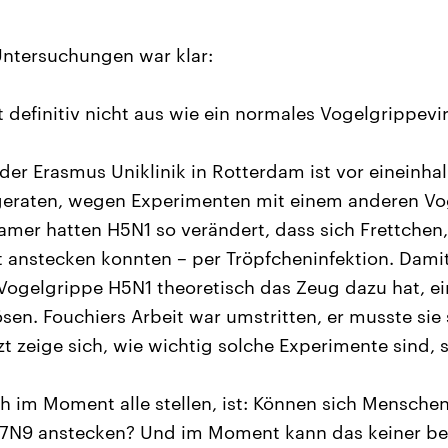
Untersuchungen war klar:
t definitiv nicht aus wie ein normales Vogelgrippevir
der Erasmus Uniklinik in Rotterdam ist vor eineinhal
geraten, wegen Experimenten mit einem anderen Vog
amer hatten H5N1 so verändert, dass sich Frettchen,
 anstecken konnten – per Tröpfcheninfektion. Dami
 Vogelgrippe H5N1 theoretisch das Zeug dazu hat, 
en. Fouchiers Arbeit war umstritten, er musste sie s
t zeige sich, wie wichtig solche Experimente sind, s
ich im Moment alle stellen, ist: Können sich Mensch
H7N9 anstecken? Und im Moment kann das keiner b