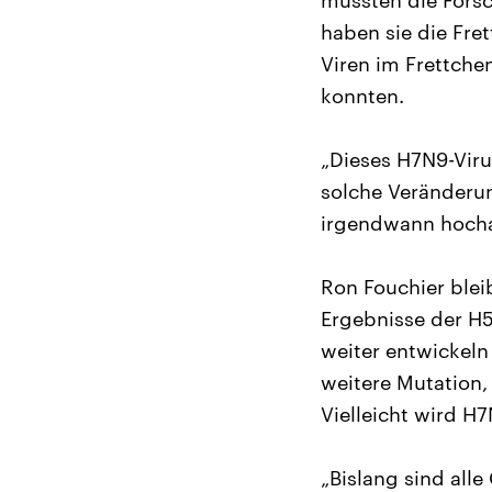
mussten die Forsc
haben sie die Fret
Viren im Frettchen
konnten.
„Dieses H7N9-Viru
solche Veränderun
irgendwann hocha
Ron Fouchier blei
Ergebnisse der H5
weiter entwickeln
weitere Mutation,
Vielleicht wird H
„Bislang sind all