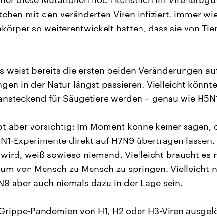
her diese Mutationen noch künstlich im Virenerbgu
tchen mit den veränderten Viren infiziert, immer wie
körper so weiterentwickelt hatten, dass sie von Tier
s weist bereits die ersten beiden Veränderungen auf
gen in der Natur längst passieren. Vielleicht könnt
nsteckend für Säugetiere werden – genau wie H5N1
bt aber vorsichtig: Im Moment könne keiner sagen, o
N1-Experimente direkt auf H7N9 übertragen lassen.
 wird, weiß sowieso niemand. Vielleicht braucht es n
 um von Mensch zu Mensch zu springen. Vielleicht n
7N9 aber auch niemals dazu in der Lage sein.
e Grippe-Pandemien von H1, H2 oder H3-Viren ausgel