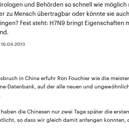
sen und
Hintergründe
Hintergründe
rologen und Behörden so schnell wie möglich 
Der Überfall der
Der Iran – seit der
rgründe
haftlich und
palästinensischen
Islamischen Revolu
 Tier zu Mensch übertragbar oder könnte sie au
risch gehören die
Terrororganisation
1979 auch Islamisc
igten Staaten zu
Hamas im Oktober 2023
Republik Iran – ist e
ngen? Fest steht: H7N9 bringt Eigenschaften mi
ächtigsten
auf Israel hat in der
von einem
n der Erde, mit
Region wieder die
Religionsführer auto
nd.
 Einfluss auf das
Gewalt entfacht. Israel
regierter Staat im 
le Weltgeschehen.
möchte die Hamas
Osten. Eine Feindsc
zerstören. Diese wird wie
zu Israel und zu de
|
16.04.2013
die Hisbollah im Libanon
ist fest in der
vom Iran unterstützt.
Staatsideologie
verankert.
ruch in China erfuhr Ron Fouchier wie die meisten
ne-Datenbank, auf der alle neuen und ungewöhnlich
.
 haben die Chinesen nur zwei Tage später die erst
tlicht, so dass wir gleich damit anfangen konnten, 