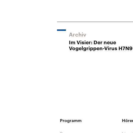
Archiv
Im Visier: Der neue
Vogelgrippen-Virus H7N9
Programm
Höre