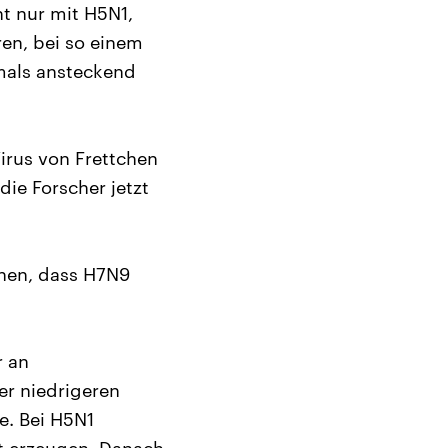
t nur mit H5N1,
ren, bei so einem
mals ansteckend
irus von Frettchen
die Forscher jetzt
ehen, dass H7N9
r an
er niedrigeren
e. Bei H5N1