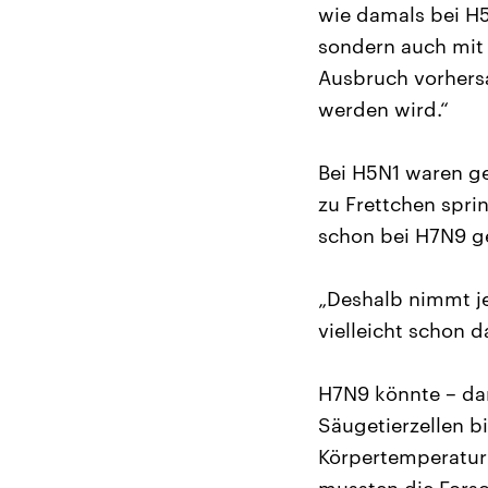
wie damals bei H
sondern auch mit 
Ausbruch vorhersa
werden wird.“
Bei H5N1 waren ge
zu Frettchen spri
schon bei H7N9 g
„Deshalb nimmt je
vielleicht schon d
H7N9 könnte – dar
Säugetierzellen b
Körpertemperatur