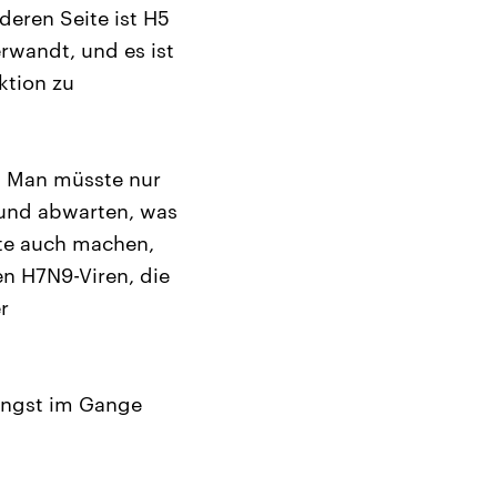
deren Seite ist H5
rwandt, und es ist
ktion zu
r: Man müsste nur
 und abwarten, was
nte auch machen,
n H7N9-Viren, die
r
längst im Gange