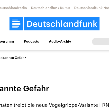
eutschlandradio
Deutschlandfunk Kultur
Deutschlandfunk No
rogramm
Podcasts
Audio-Archiv
Wirtschaft
Wissen
Kultur
Europa
Gesellschaf
bekannte Gefahr
annte Gefahr
Nahostkonflikt
Iran
naten treibt die neue Vogelgrippe-Variante H7N
le Beiträge,
Aktuelle Lage und
Aktuelle Lage und