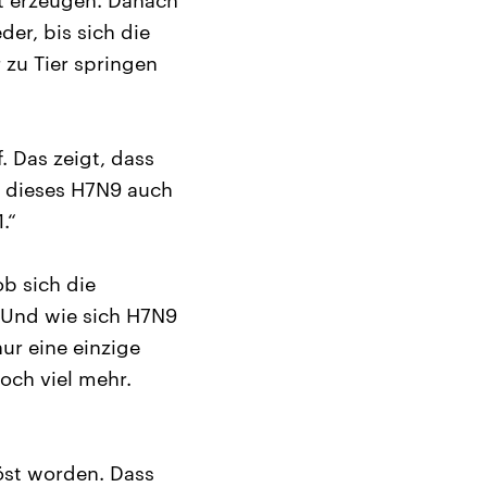
t erzeugen. Danach
der, bis sich die
 zu Tier springen
. Das zeigt, dass
e dieses H7N9 auch
.“
b sich die
 Und wie sich H7N9
ur eine einzige
och viel mehr.
öst worden. Dass