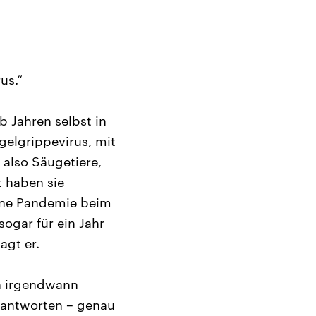
us.“
b Jahren selbst in
elgrippevirus, mit
 also Säugetiere,
t haben sie
eine Pandemie beim
ogar für ein Jahr
agt er.
en irgendwann
eantworten – genau