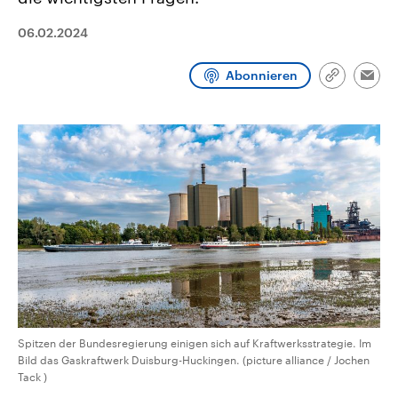
CDU, SPD und FDP regiert.-
aktuelle Weltgeschehen.
Umfragen, Prognosen,
06.02.2024
Wahlprogramme, aktuelle Berichte
Sendungen
Programm
Podcasts
und Hintergründe zu den Parteien
und Kandidaten der anstehenden
Abonnieren
Wahl.
Link
Emai
kopieren/te
Audio-Archiv
Spitzen der Bundesregierung einigen sich auf Kraftwerksstrategie. Im
Bild das Gaskraftwerk Duisburg-Huckingen. (picture alliance / Jochen
Tack )