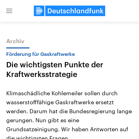
Close
menu
Archiv
Themen
Förderung für Gaskraftwerke
Die wichtigsten Punkte der
Kraftwerksstrategie
Klimaschädliche Kohlemeiler sollen durch
wasserstofffähige Gaskraftwerke ersetzt
Landtagswahl Sachsen-Anhalt
USA
werden. Darum hat die Bundesregierung lange
2026
Aktuelle Beiträge, Analys
Alle Informationen
Hintergründe
gerungen. Nun gibt es eine
Sachsen-Anhalt wählt am 6.
Wirtschaftlich und militäri
September 2026 einen neuen
gehören die Vereinigten S
Grundsatzeinigung. Wir haben Antworten auf
Landtag. Seit 2021 wird das
den mächtigsten Ländern 
die wichtigsten Fragen.
Bundesland von einer Koalition aus
mit großem Einfluss auf d