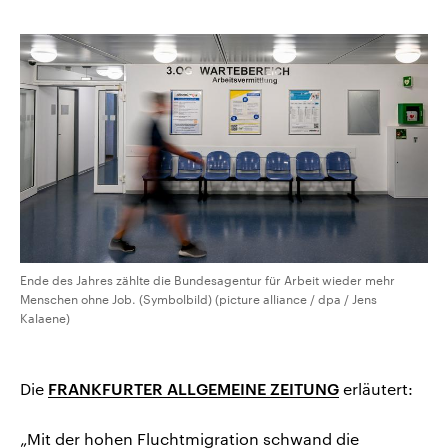
kopieren/teilen
CDU, SPD und FDP regiert.-
aktuelle Weltgeschehen.
Umfragen, Prognosen,
Wahlprogramme, aktuelle Berichte
Sendungen
Programm
Podcasts
und Hintergründe zu den Parteien
und Kandidaten der anstehenden
Wahl.
Audio-Archiv
Ende des Jahres zählte die Bundesagentur für Arbeit wieder mehr
Menschen ohne Job. (Symbolbild) (picture alliance / dpa / Jens
Kalaene)
Die
FRANKFURTER ALLGEMEINE ZEITUNG
erläutert:
„Mit der hohen Fluchtmigration schwand die