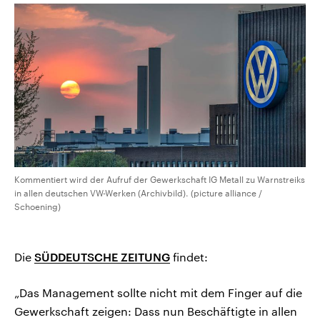
aktuelle Weltgeschehen.
Diese wird wie die Hisboll
Libanon vom Iran unterstüt
Sendungen
Programm
Podcasts
Audio-Archiv
Kommentiert wird der Aufruf der Gewerkschaft IG Metall zu Warnstreiks
in allen deutschen VW-Werken (Archivbild). (picture alliance /
Schoening)
Die
SÜDDEUTSCHE ZEITUNG
findet:
„Das Management sollte nicht mit dem Finger auf die
Gewerkschaft zeigen: Dass nun Beschäftigte in allen