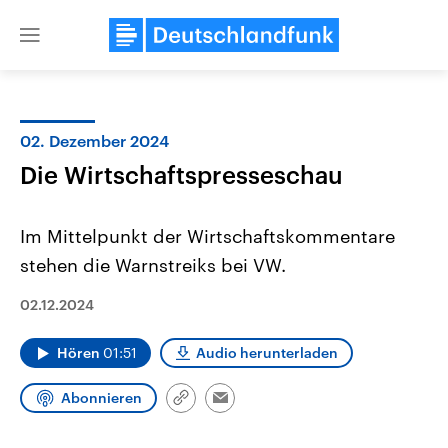
Close
menu
02. Dezember 2024
Themen
Die Wirtschaftspresseschau
Im Mittelpunkt der Wirtschaftskommentare
stehen die Warnstreiks bei VW.
02.12.2024
USA
Nahostkonflikt
Hören
01:51
Audio herunterladen
Aktuelle Beiträge, Analysen und
Aktuelle Lage und Hinter
Der Überfall der palästine
Hintergründe
Wirtschaftlich und militärisch
Terrororganisation Hamas
Abonnieren
Link
Email
gehören die Vereinigten Staaten zu
Oktober 2023 auf Israel ha
kopieren/teilen
den mächtigsten Ländern der Erde,
Region wieder die Gewalt 
mit großem Einfluss auf das
Israel möchte die Hamas z