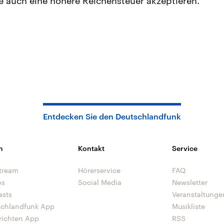
 auch eine höhere Reichensteuer akzeptieren.“
Entdecken Sie den Deutschlandfunk
n
Kontakt
Service
tream
Hörerservice
FAQ
os
Social Media
Newsletter
asts
Veranstaltunge
schlandfunk App
Musikliste
richten App
RSS