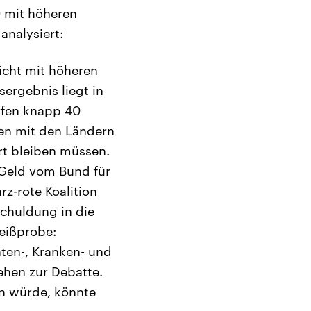
 mit höheren
analysiert:
icht mit höheren
rgebnis liegt in
rfen knapp 40
gen mit den Ländern
rt bleiben müssen.
Geld vom Bund für
rz-rote Koalition
schuldung in die
reißprobe:
ten-, Kranken- und
ehen zur Debatte.
en würde, könnte