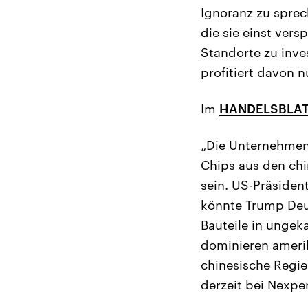
Ignoranz zu spre
die sie einst ver
Standorte zu inves
profitiert davon n
Im
HANDELSBLA
„Die Unternehmen 
Chips aus den chi
sein. US-Präsident
könnte Trump Deu
Bauteile in ungek
dominieren amerik
chinesische Regie
derzeit bei Nexper