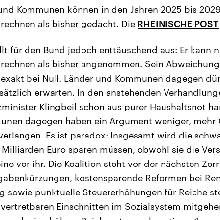
 und Kommunen können in den Jahren 2025 bis 2029
rechnen als bisher gedacht. Die
RHEINISCHE POST
llt für den Bund jedoch enttäuschend aus: Er kann n
rechnen als bisher angenommen. Sein Abweichungse
exakt bei Null. Länder und Kommunen dagegen dü
usätzlich erwarten. In den anstehenden Verhandlun
minister Klingbeil schon aus purer Haushaltsnot ha
unen dagegen haben ein Argument weniger, mehr 
verlangen. Es ist paradox: Insgesamt wird die schwa
 Milliarden Euro sparen müssen, obwohl sie die Ver
ine vor ihr. Die Koalition steht vor der nächsten Zer
gabenkürzungen, kostensparende Reformen bei Ren
g sowie punktuelle Steuererhöhungen für Reiche st
vertretbaren Einschnitten im Sozialsystem mitgeh