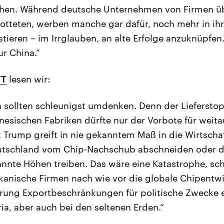
chen. Während deutsche Unternehmen von Firmen ü
spotteten, werben manche gar dafür, noch mehr in ih
tieren – im Irrglauben, an alte Erfolge anzuknüpfen
ur China.“
TT
lesen wir:
sollten schleunigst umdenken. Denn der Liefersto
nesischen Fabriken dürfte nur der Vorbote für weit
 Trump greift in nie gekanntem Maß in die Wirtschaf
tschland vom Chip-Nachschub abschneiden oder die
annte Höhen treiben. Das wäre eine Katastrophe, sch
anische Firmen nach wie vor die globale Chipentwi
rung Exportbeschränkungen für politische Zwecke ei
ia, aber auch bei den seltenen Erden.“