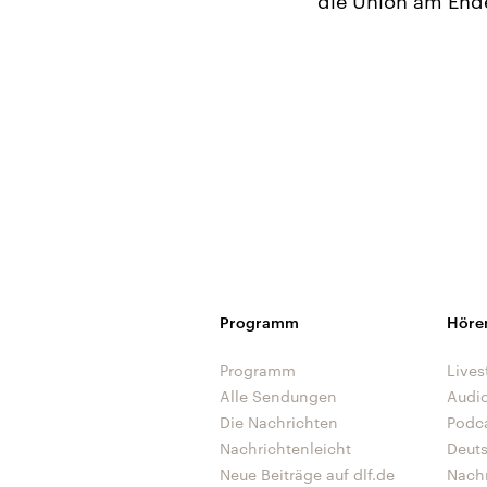
die Union am Ende
Programm
Höre
Programm
Lives
Alle Sendungen
Audi
Die Nachrichten
Podc
Nachrichtenleicht
Deut
Neue Beiträge auf dlf.de
Nach