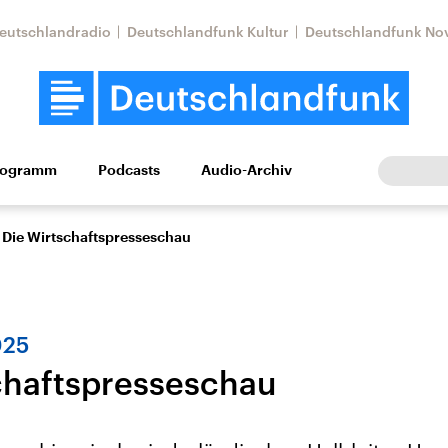
eutschlandradio
Deutschlandfunk Kultur
Deutschlandfunk No
rogramm
Podcasts
Audio-Archiv
Wirtschaft
Wissen
Kultur
Europa
Gesellschaf
Die Wirtschaftspresseschau
025
chaftspresseschau
Nahostkonflikt
Iran
le Beiträge,
Aktuelle Lage und
Aktuelle Lage und