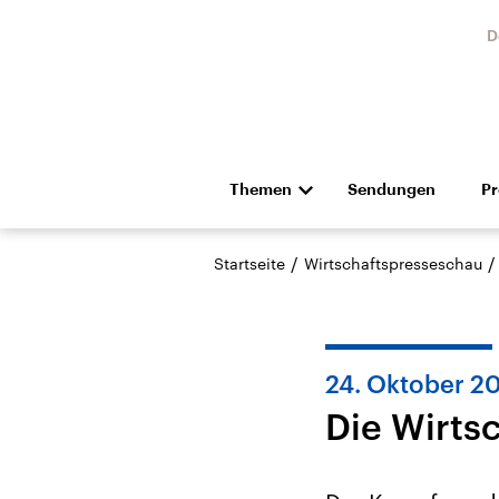
D
Themen
Sendungen
P
Die Nachrichten
Politik
/
/
Startseite
Wirtschaftspresseschau
Hörspiel und Feature
Musik
24. Oktober 2
Die Wirts
Landtagswahl Sachsen-
USA
Anhalt 2026
Aktuel