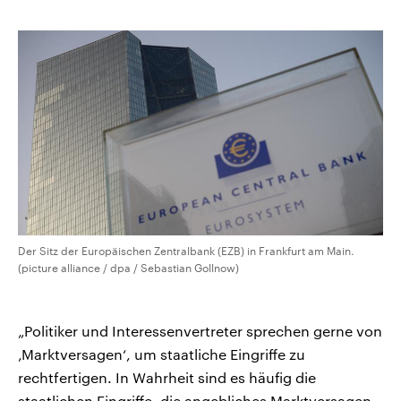
kopieren/teilen
CDU, SPD und FDP regiert.-
aktuelle Weltgeschehen.
Umfragen, Prognosen,
Wahlprogramme, aktuelle Berichte
Sendungen
Programm
Podcasts
und Hintergründe zu den Parteien
und Kandidaten der anstehenden
Wahl.
Audio-Archiv
Der Sitz der Europäischen Zentralbank (EZB) in Frankfurt am Main.
(picture alliance / dpa / Sebastian Gollnow)
„Politiker und Interessenvertreter sprechen gerne von
‚Marktversagen‘, um staatliche Eingriffe zu
rechtfertigen. In Wahrheit sind es häufig die
staatlichen Eingriffe, die angebliches Marktversagen