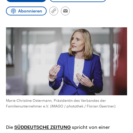
CDU, SPD und FDP regiert.-
aktuelle Weltgeschehen.
Umfragen, Prognosen,
Abonnieren
Wahlprogramme, aktuelle Berichte
Link
Email
Sendungen
Programm
Podcasts
und Hintergründe zu den Parteien
kopieren/teilen
und Kandidaten der anstehenden
Wahl.
Audio-Archiv
Marie-Christine Ostermann, Präsidentin des Verbandes der
Familienunternehmer e.V. (IMAGO / photothek / Florian Gaertner)
Die
SÜDDEUTSCHE ZEITUNG
spricht von einer