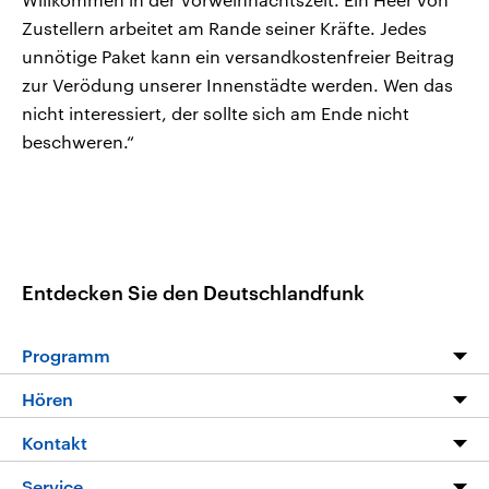
Zustellern arbeitet am Rande seiner Kräfte. Jedes
unnötige Paket kann ein versandkostenfreier Beitrag
zur Verödung unserer Innenstädte werden. Wen das
nicht interessiert, der sollte sich am Ende nicht
beschweren.“
Entdecken Sie den Deutschlandfunk
Programm
Programm
Hören
Alle Sendungen
Livestream
Kontakt
Die Nachrichten
Audios
Hörerservice
Service