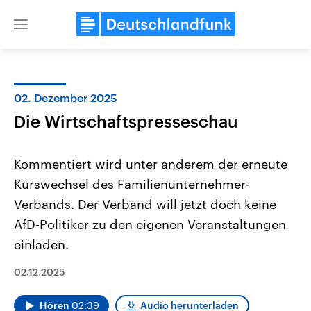
Close
menu
02. Dezember 2025
Themen
Die Wirtschaftspresseschau
Kommentiert wird unter anderem der erneute
Kurswechsel des Familienunternehmer-
Verbands. Der Verband will jetzt doch keine
AfD-Politiker zu den eigenen Veranstaltungen
einladen.
Landtagswahl Sachsen-Anhalt
USA
2026
Aktuelle Beiträge, Analys
Alle Informationen
Hintergründe
02.12.2025
Sachsen-Anhalt wählt am 6.
Wirtschaftlich und militäri
September 2026 einen neuen
gehören die Vereinigten S
Landtag. Seit 2021 wird das
den mächtigsten Ländern 
Hören
02:39
Audio herunterladen
Bundesland von einer Koalition aus
mit großem Einfluss auf d