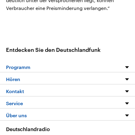
deutlich unter der versprochenen liegt, können
Verbraucher eine Preisminderung verlangen.“
Entdecken Sie den Deutschlandfunk
Programm
Programm
Hören
Alle Sendungen
Livestream
Kontakt
Die Nachrichten
Audios
Hörerservice
Service
Nachrichtenleicht
Podcasts
Social Media
FAQ
Über uns
Neue Beiträge auf dlf.de
Deutschlandfunk App
Newsletter
Deutschlandradio
Themen-Schwerpunkte
Nachrichten App
Deutschlandradio
Veranstaltungen