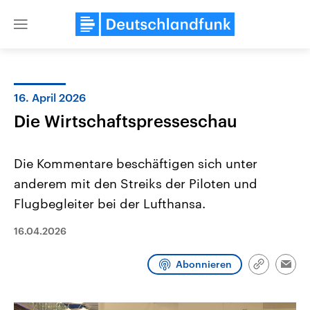
Close
menu
16. April 2026
Themen
Die Wirtschaftspresseschau
Die Kommentare beschäftigen sich unter
anderem mit den Streiks der Piloten und
Flugbegleiter bei der Lufthansa.
16.04.2026
Landtagswahl Sachsen-Anhalt
USA
2026
Aktuelle Beiträge, Analys
Abonnieren
Alle Informationen
Hintergründe
Link
Emai
Sachsen-Anhalt wählt am 6.
Wirtschaftlich und militäri
kopieren/te
September 2026 einen neuen
gehören die Vereinigten S
Landtag. Seit 2021 wird das
den mächtigsten Ländern 
Bundesland von einer Koalition aus
mit großem Einfluss auf d