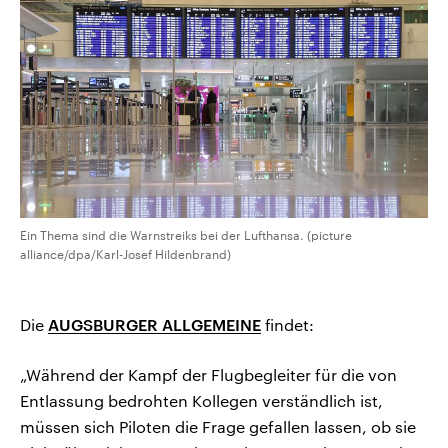
CDU, SPD und FDP regiert.-
aktuelle Weltgeschehen.
Umfragen, Prognosen,
Wahlprogramme, aktuelle Berichte
Sendungen
Programm
Podcasts
und Hintergründe zu den Parteien
und Kandidaten der anstehenden
Wahl.
Audio-Archiv
Ein Thema sind die Warnstreiks bei der Lufthansa. (picture
alliance/dpa/Karl-Josef Hildenbrand)
Die
AUGSBURGER ALLGEMEINE
findet:
„Während der Kampf der Flugbegleiter für die von
Entlassung bedrohten Kollegen verständlich ist,
müssen sich Piloten die Frage gefallen lassen, ob sie