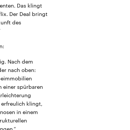
nten. Das klingt
lix. Der Deal bringt
kunft des
“
n:
nig. Nach dem
der nach oben:
beimmobilien
n einer spürbaren
Erleichterung
rfreulich klingt,
gnosen in einem
rukturellen
ngen.“