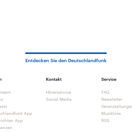
Entdecken Sie den Deutschlandfunk
n
Kontakt
Service
tream
Hörerservice
FAQ
os
Social Media
Newsletter
asts
Veranstaltunge
schlandfunk App
Musikliste
richten App
RSS
uenzen