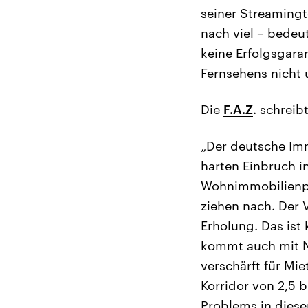
seiner Streamingt
nach viel – bedeut
keine Erfolgsgara
Fernsehens nicht 
Die
F.A.Z
. schrei
„Der deutsche Im
harten Einbruch i
Wohnimmobilienpr
ziehen nach. Der 
Erholung. Das ist
kommt auch mit Na
verschärft für Mi
Korridor von 2,5 b
Problems in dies