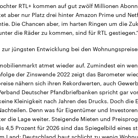
ochter RTL+ kommen auf gut zwölf Millionen Abonne
et aber nur Platz drei hinter Amazon Prime und Netf
ntie. Die Chancen aber, im harten Ringen um die Zu
unter die Räder zu kommen, sind für RTL gestiegen.
bt zur jüngsten Entwicklung bei den Wohnungspreise
mobilienmarkt atmet wieder auf. Zumindest ein we
nfolge der Zinswende 2022 zeigt das Barometer wie
eise nähern sich ihren Rekordwerten, auch Gewer
Verband Deutscher Pfandbriefbanken spricht gar vo
 keine Kleinigkeit nach Jahren des Drucks. Doch die 
chteilen. Denn was für Eigentümer und Investoren e
eter die Lage weiter. Steigende Mieten und Preispro
is 4,5 Prozent für 2026 sind das Spiegelbild eines st
em Land: Deutschland baut schlicht zu wenig Wohnu