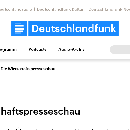
eutschlandradio
Deutschlandfunk Kultur
Deutschlandfunk No
rogramm
Podcasts
Audio-Archiv
Wirtschaft
Wissen
Kultur
Europa
Gesellschaf
Die Wirtschaftspresseschau
chaftspresseschau
Nahostkonflikt
Iran
le Beiträge,
Aktuelle Lage und
Aktuelle Lage und