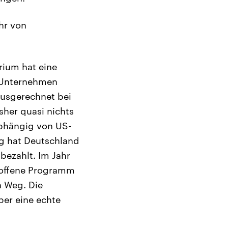
ahr von
rium hat eine
r Unternehmen
ausgerechnet bei
sher quasi nichts
abhängig von US-
ng hat Deutschland
bezahlt. Im Jahr
lloffene Programm
n Weg. Die
ber eine echte