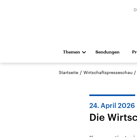
D
Themen
Sendungen
P
Die Nachrichten
Politik
/
/
Startseite
Wirtschaftspresseschau
Hörspiel und Feature
Musik
24. April 2026
Die Wirts
Landtagswahl Sachsen-
USA
Anhalt 2026
Aktuel