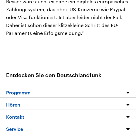
Besser wäre auch, es gäbe ein digitales europäisches
Zahlungssystem, das ohne US-Konzerne wie Paypal
oder Visa funktioniert. Ist aber leider nicht der Fall.
Daher ist schon dieser klitzekleine Schritt des EU-
Parlaments eine Erfolgsmeldung.“
Entdecken Sie den Deutschlandfunk
Programm
Programm
Hören
Alle Sendungen
Livestream
Kontakt
Die Nachrichten
Audios
Hörerservice
Service
Nachrichtenleicht
Podcasts