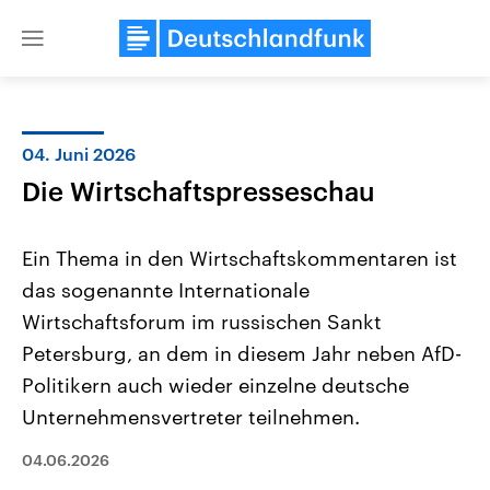
Close
menu
04. Juni 2026
Themen
Die Wirtschaftspresseschau
Ein Thema in den Wirtschaftskommentaren ist
das sogenannte Internationale
Wirtschaftsforum im russischen Sankt
Petersburg, an dem in diesem Jahr neben AfD-
Politikern auch wieder einzelne deutsche
USA
Nahostkonflikt
Aktuelle Beiträge, Analysen und
Aktuelle Lage und Hinter
Unternehmensvertreter teilnehmen.
Der Überfall der palästine
Hintergründe
Wirtschaftlich und militärisch
Terrororganisation Hamas
gehören die Vereinigten Staaten zu
Oktober 2023 auf Israel ha
04.06.2026
den mächtigsten Ländern der Erde,
Region wieder die Gewalt 
mit großem Einfluss auf das
Israel möchte die Hamas z