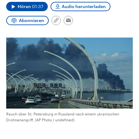
aktuelle Weltgeschehen.
Diese wird wie die Hisboll
Hören
01:37
Audio herunterladen
Libanon vom Iran unterstüt
Sendungen
Programm
Podcasts
Abonnieren
Link
Email
kopieren/teilen
Audio-Archiv
Rauch über St. Petersburg in Russland nach einem ukrainischen
Drohnenangriff. (AP Photo / undefined)