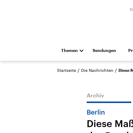
D
Themen
Sendungen
P
Die Nachrichten
Politik
/
/
Startseite
Die Nachrichten
Diese 
Hörspiel und Feature
Musik
Archiv
Berlin
Diese Maß
Landtagswahl Sachsen-
USA
Anhalt 2026
Aktuel