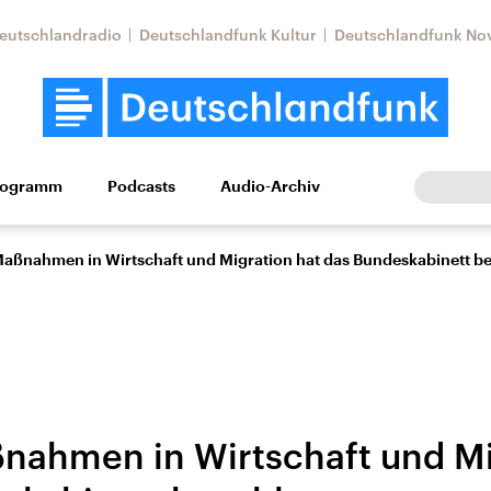
eutschlandradio
Deutschlandfunk Kultur
Deutschlandfunk No
rogramm
Podcasts
Audio-Archiv
Wirtschaft
Wissen
Kultur
Europa
Gesellschaf
Maßnahmen in Wirtschaft und Migration hat das Bundeskabinett b
nahmen in Wirtschaft und Mi
Nahostkonflikt
Iran
le Beiträge,
Aktuelle Lage und
Aktuelle Lage und