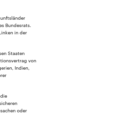
kunftsländer
es Bundesrats.
inken in der
sen Staaten
tionsvertrag von
erien, Indien,
rer
 die
sicheren
tsachen oder