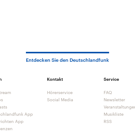
Entdecken Sie den Deutschlandfunk
n
Kontakt
Service
tream
Hörerservice
FAQ
os
Social Media
Newsletter
asts
Veranstaltunge
schlandfunk App
Musikliste
richten App
RSS
uenzen