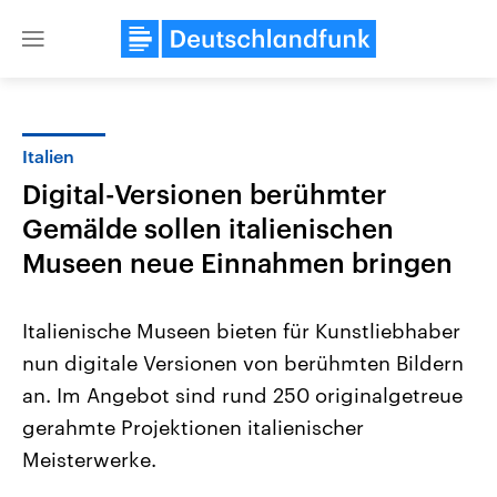
Close
menu
Italien
Themen
Digital-Versionen berühmter
Gemälde sollen italienischen
Museen neue Einnahmen bringen
Italienische Museen bieten für Kunstliebhaber
nun digitale Versionen von berühmten Bildern
Landtagswahl Sachsen-Anhalt
USA
an. Im Angebot sind rund 250 originalgetreue
2026
Aktuelle Beiträge, Analys
Alle Informationen
gerahmte Projektionen italienischer
Hintergründe
Sachsen-Anhalt wählt am 6.
Wirtschaftlich und militäri
Meisterwerke.
September 2026 einen neuen
gehören die Vereinigten S
Landtag. Seit 2021 wird das
den mächtigsten Ländern 
Bundesland von einer Koalition aus
mit großem Einfluss auf d