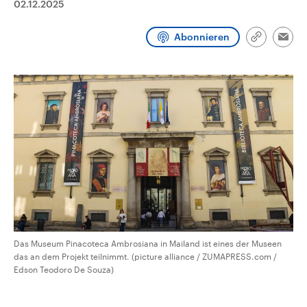
02.12.2025
CDU, SPD und FDP regiert.-
aktuelle Weltgeschehen.
Umfragen, Prognosen,
Wahlprogramme, aktuelle Berichte
Abonnieren
Sendungen
Programm
Podcasts
und Hintergründe zu den Parteien
Link
Emai
und Kandidaten der anstehenden
kopieren/te
Wahl.
Audio-Archiv
Das Museum Pinacoteca Ambrosiana in Mailand ist eines der Museen
das an dem Projekt teilnimmt. (picture alliance / ZUMAPRESS.com /
Edson Teodoro De Souza)