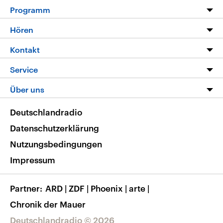
Programm
Programm
Hören
Alle Sendungen
Livestream
Kontakt
Die Nachrichten
Audios
Hörerservice
Service
Nachrichtenleicht
Podcasts
Social Media
FAQ
Über uns
Neue Beiträge auf dlf.de
Deutschlandfunk App
Newsletter
Deutschlandradio
Themen-Schwerpunkte
Nachrichten App
Deutschlandradio
Veranstaltungen
Presse
Frequenzen
Datenschutzerklärung
Musikliste
Ausbildung und Karriere
Nutzungsbedingungen
RSS
Transparenz
Impressum
Korrekturen
Barrierefreiheit
Partner
ARD
|
ZDF
|
Phoenix
|
arte
|
Chronik der Mauer
Deutschlandradio © 2026