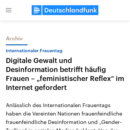
Close
menu
Archiv
Themen
Internationaler Frauentag
Digitale Gewalt und
Desinformation betrifft häufig
Frauen – „feministischer Reflex“ im
Internet gefordert
Landtagswahl Sachsen-Anhalt
USA
Anlässlich des Internationalen Frauentags
2026
Aktuelle Beiträge, Analys
Alle Informationen
Hintergründe
haben die Vereinten Nationen frauenfeindliche
Sachsen-Anhalt wählt am 6.
Wirtschaftlich und militäri
September 2026 einen neuen
gehören die Vereinigten S
frauenfeindliche Desinformation und „Gender-
Landtag. Seit 2021 wird das
den mächtigsten Ländern 
Bundesland von einer Koalition aus
mit großem Einfluss auf d