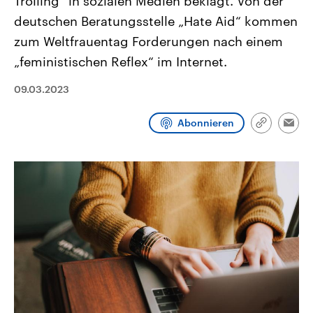
Trolling“ in sozialen Medien beklagt. Von der
CDU, SPD und FDP regiert.-
aktuelle Weltgeschehen.
deutschen Beratungsstelle „Hate Aid“ kommen
Umfragen, Prognosen,
Wahlprogramme, aktuelle Berichte
zum Weltfrauentag Forderungen nach einem
Sendungen
Programm
Podcasts
und Hintergründe zu den Parteien
und Kandidaten der anstehenden
„feministischen Reflex“ im Internet.
Wahl.
Audio-Archiv
09.03.2023
Abonnieren
Link
Emai
kopieren/te