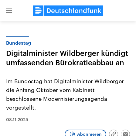
Close
menu
Bundestag
Themen
Digitalminister Wildberger kündigt
umfassenden Bürokratieabbau an
Im Bundestag hat Digitalminister Wildberger
die Anfang Oktober vom Kabinett
beschlossene Modernisierungsagenda
Landtagswahl Sachsen-Anhalt
USA
vorgestellt.
2026
Aktuelle Beiträge, Analys
Alle Informationen
Hintergründe
08.11.2025
Sachsen-Anhalt wählt am 6.
Wirtschaftlich und militäri
September 2026 einen neuen
gehören die Vereinigten S
Landtag. Seit 2021 wird das
den mächtigsten Ländern 
Abonnieren
Bundesland von einer Koalition aus
mit großem Einfluss auf d