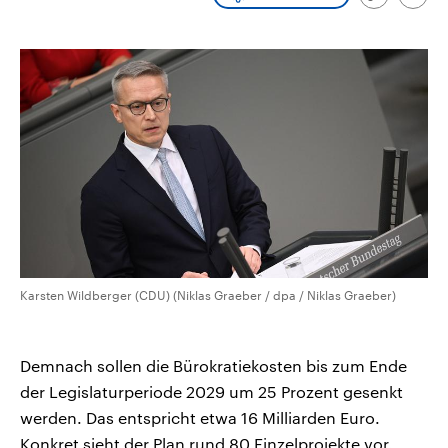
Link
Emai
CDU, SPD und FDP regiert.-
aktuelle Weltgeschehen.
kopieren/te
Umfragen, Prognosen,
Wahlprogramme, aktuelle Berichte
Sendungen
Programm
Podcasts
und Hintergründe zu den Parteien
und Kandidaten der anstehenden
Wahl.
Audio-Archiv
Karsten Wildberger (CDU) (Niklas Graeber / dpa / Niklas Graeber)
Demnach sollen die Bürokratiekosten bis zum Ende
der Legislaturperiode 2029 um 25 Prozent gesenkt
werden. Das entspricht etwa 16 Milliarden Euro.
Konkret sieht der Plan rund 80 Einzelprojekte vor.