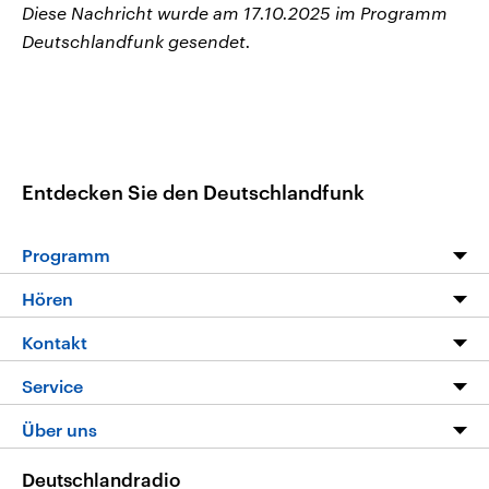
Diese Nachricht wurde am 17.10.2025 im Programm
Deutschlandfunk gesendet.
Entdecken Sie den Deutschlandfunk
Programm
Programm
Hören
Alle Sendungen
Livestream
Kontakt
Die Nachrichten
Audios
Hörerservice
Service
Nachrichtenleicht
Podcasts
Social Media
FAQ
Über uns
Neue Beiträge auf dlf.de
Deutschlandfunk App
Newsletter
Deutschlandradio
Themen-Schwerpunkte
Nachrichten App
Deutschlandradio