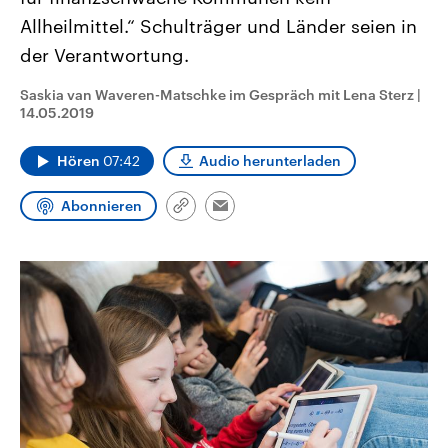
CDU, SPD und FDP regiert.-
aktuelle Weltgeschehen.
Allheilmittel.“ Schulträger und Länder seien in
Umfragen, Prognosen,
Wahlprogramme, aktuelle Berichte
der Verantwortung.
Sendungen
Programm
Podcasts
und Hintergründe zu den Parteien
und Kandidaten der anstehenden
Wahl.
Saskia van Waveren-Matschke im Gespräch mit Lena Sterz
|
Audio-Archiv
14.05.2019
Hören
07:42
Audio herunterladen
Abonnieren
Link
Email
kopieren/teilen