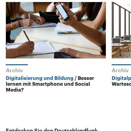
Archiv
Archiv
Digitalisierung und Bildung
Besser
Digital
lernen mit Smartphone und Social
Wartesc
Media?
Entdecken Sie den Deutschlandfunk