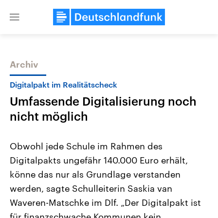
Close
menu
Archiv
Themen
Digitalpakt im Realitätscheck
Umfassende Digitalisierung noch
nicht möglich
Obwohl jede Schule im Rahmen des
Digitalpakts ungefähr 140.000 Euro erhält,
Landtagswahl Sachsen-Anhalt
USA
könne das nur als Grundlage verstanden
2026
Aktuelle Beiträge, Analys
Alle Informationen
Hintergründe
werden, sagte Schulleiterin Saskia van
Sachsen-Anhalt wählt am 6.
Wirtschaftlich und militäri
September 2026 einen neuen
gehören die Vereinigten S
Waveren-Matschke im Dlf. „Der Digitalpakt ist
Landtag. Seit 2021 wird das
den mächtigsten Ländern 
für finanzschwache Kommunen kein
Bundesland von einer Koalition aus
mit großem Einfluss auf d