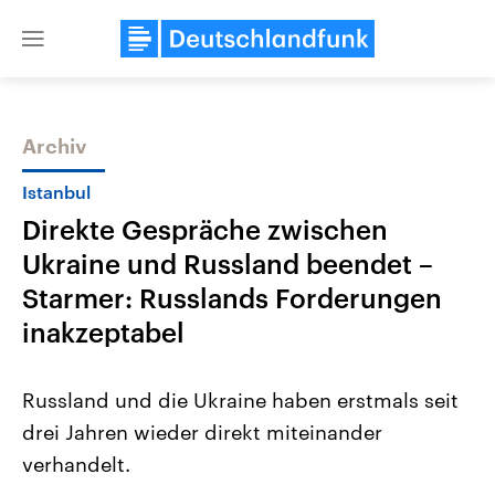
Close
menu
Archiv
Themen
Istanbul
Direkte Gespräche zwischen
Ukraine und Russland beendet –
Starmer: Russlands Forderungen
inakzeptabel
Landtagswahl Sachsen-Anhalt
USA
Russland und die Ukraine haben erstmals seit
2026
Aktuelle Beiträge, Analys
Alle Informationen
Hintergründe
drei Jahren wieder direkt miteinander
Sachsen-Anhalt wählt am 6.
Wirtschaftlich und militäri
September 2026 einen neuen
gehören die Vereinigten S
verhandelt.
Landtag. Seit 2021 wird das
den mächtigsten Ländern 
Bundesland von einer Koalition aus
mit großem Einfluss auf d