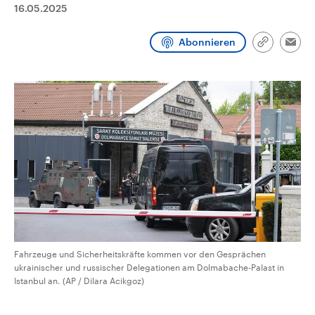
16.05.2025
CDU, SPD und FDP regiert.-
aktuelle Weltgeschehen.
Umfragen, Prognosen,
Wahlprogramme, aktuelle Berichte
Sendungen
Programm
Podcasts
Abonnieren
und Hintergründe zu den Parteien
Link
Emai
und Kandidaten der anstehenden
kopieren/te
Wahl.
Audio-Archiv
Fahrzeuge und Sicherheitskräfte kommen vor den Gesprächen
ukrainischer und russischer Delegationen am Dolmabache-Palast in
Istanbul an. (AP / Dilara Acikgoz)