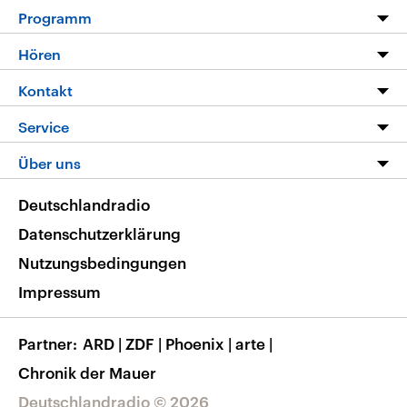
Programm
Programm
Hören
Alle Sendungen
Livestream
Kontakt
Die Nachrichten
Audios
Hörerservice
Service
Nachrichtenleicht
Podcasts
Social Media
FAQ
Über uns
Neue Beiträge auf dlf.de
Deutschlandfunk App
Newsletter
Deutschlandradio
Themen-Schwerpunkte
Nachrichten App
Deutschlandradio
Veranstaltungen
Presse
Frequenzen
Datenschutzerklärung
Musikliste
Ausbildung und Karriere
Nutzungsbedingungen
RSS
Transparenz
Impressum
Korrekturen
Barrierefreiheit
Partner
ARD
|
ZDF
|
Phoenix
|
arte
|
Chronik der Mauer
Deutschlandradio © 2026