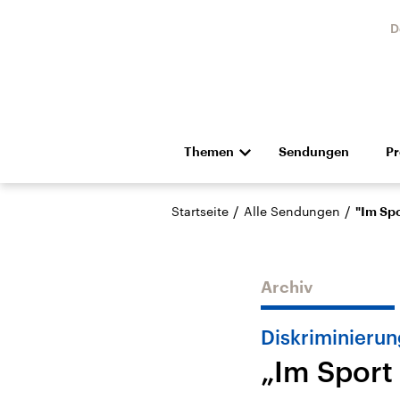
D
Themen
Sendungen
P
Die Nachrichten
Politik
/
/
Startseite
Alle Sendungen
"Im Spo
Hörspiel und Feature
Musik
Archiv
Diskriminierun
„Im Sport
Landtagswahl Sachsen-
USA
Anhalt 2026
Aktuel