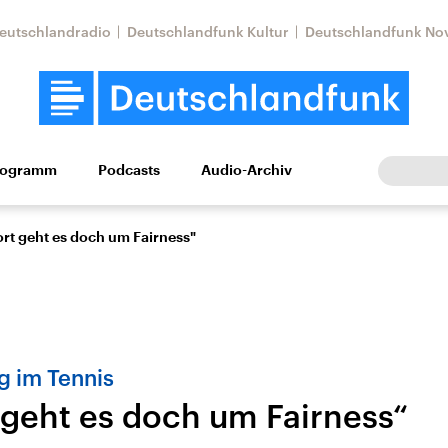
eutschlandradio
Deutschlandfunk Kultur
Deutschlandfunk No
rogramm
Podcasts
Audio-Archiv
Wirtschaft
Wissen
Kultur
Europa
Gesellschaf
rt geht es doch um Fairness"
g im Tennis
 geht es doch um Fairness“
Nahostkonflikt
Iran
le Beiträge,
Aktuelle Lage und
Aktuelle Lage und