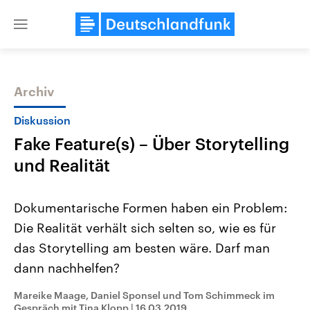
Close
menu
Archiv
Themen
Diskussion
Fake Feature(s) – Über Storytelling
und Realität
Dokumentarische Formen haben ein Problem:
Die Realität verhält sich selten so, wie es für
Landtagswahl Sachsen-Anhalt
USA
das Storytelling am besten wäre. Darf man
2026
Aktuelle Beiträge, Analys
Alle Informationen
Hintergründe
dann nachhelfen?
Sachsen-Anhalt wählt am 6.
Wirtschaftlich und militäri
September 2026 einen neuen
gehören die Vereinigten S
Mareike Maage, Daniel Sponsel und Tom Schimmeck im
Landtag. Seit 2021 wird das
den mächtigsten Ländern 
Bundesland von einer Koalition aus
Gespräch mit Tina Klopp
|
16.03.2019
mit großem Einfluss auf d