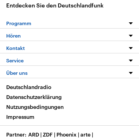
Entdecken Sie den Deutschlandfunk
Programm
Programm
Hören
Alle Sendungen
Livestream
Kontakt
Die Nachrichten
Audios
Hörerservice
Service
Nachrichtenleicht
Podcasts
Social Media
FAQ
Über uns
Neue Beiträge auf dlf.de
Deutschlandfunk App
Newsletter
Deutschlandradio
Themen-Schwerpunkte
Nachrichten App
Deutschlandradio
Veranstaltungen
Presse
Frequenzen
Datenschutzerklärung
Musikliste
Ausbildung und Karriere
Nutzungsbedingungen
RSS
Transparenz
Impressum
Korrekturen
Barrierefreiheit
Partner
ARD
|
ZDF
|
Phoenix
|
arte
|