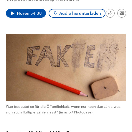
CDU, SPD und FDP regiert.-
aktuelle Weltgeschehen.
Umfragen, Prognosen,
Wahlprogramme, aktuelle Berichte
Hören
54:38
Audio herunterladen
Link
Emai
Sendungen
Programm
Podcasts
und Hintergründe zu den Parteien
kopieren/te
und Kandidaten der anstehenden
Wahl.
Audio-Archiv
Was bedeutet es für die Öffentlichkeit, wenn nur noch das zählt, was
sich auch fluffig erzählen lässt? (imago / Photocase)