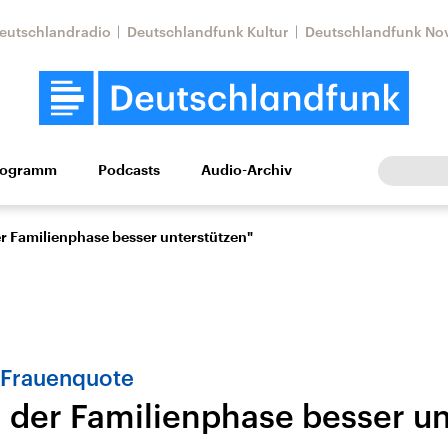
eutschlandradio
Deutschlandfunk Kultur
Deutschlandfunk No
rogramm
Podcasts
Audio-Archiv
Wirtschaft
Wissen
Kultur
Europa
Gesellschaf
er Familienphase besser unterstützen"
 Frauenquote
n der Familienphase besser u
Nahostkonflikt
Iran
le Beiträge,
Aktuelle Lage und
Aktuelle Lage und