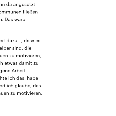
enn da angesetzt
Kommunen fließen
n. Das wäre
eit dazu –, dass es
elber sind, die
auen zu motivieren,
uch etwas damit zu
igene Arbeit
chte ich das, habe
Und ich glaube, das
auen zu motivieren,