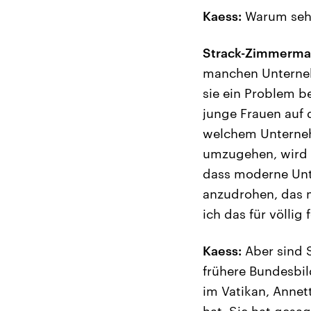
Kaess:
Warum sehe
Strack-Zimmerma
manchen Unternehm
sie ein Problem 
junge Frauen auf 
welchem Unternehm
umzugehen, wird s
dass moderne Unt
anzudrohen, das m
ich das für völlig 
Kaess:
Aber sind S
frühere Bundesbild
im Vatikan, Annet
hat. Sie hat gesa