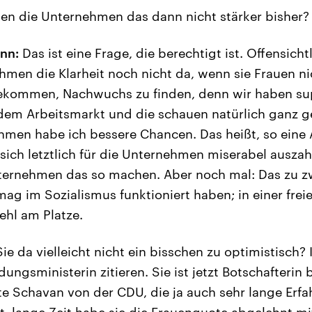
n die Unternehmen das dann nicht stärker bisher?
nn:
Das ist eine Frage, die berechtigt ist. Offensichtl
en die Klarheit noch nicht da, wenn sie Frauen nic
bekommen, Nachwuchs zu finden, denn wir haben su
dem Arbeitsmarkt und die schauen natürlich ganz ge
en habe ich bessere Chancen. Das heißt, so eine 
ich letztlich für die Unternehmen miserabel auszahl
ernehmen das so machen. Aber noch mal: Das zu zw
ag im Sozialismus funktioniert haben; in einer freie
fehl am Platze.
ie da vielleicht nicht ein bisschen zu optimistisch?
ungsministerin zitieren. Sie ist jetzt Botschafterin
te Schavan von der CDU, die ja auch sehr lange Erfah
gt, lange Zeit habe sie die Frauenquote abgelehnt 