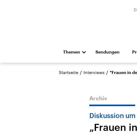
D
Themen
Sendungen
P
Die Nachrichten
Politik
/
/
Startseite
Interviews
"Frauen in d
Hörspiel und Feature
Musik
Archiv
Diskussion um
„Frauen i
Landtagswahl Sachsen-
USA
Anhalt 2026
Aktuel