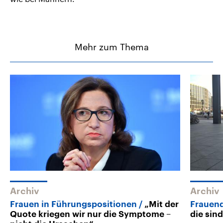
Mehr zum Thema
Archiv
Archiv
Frauen in Führungspositionen
„Mit der
Frauenq
Quote kriegen wir nur die Symptome –
die sin