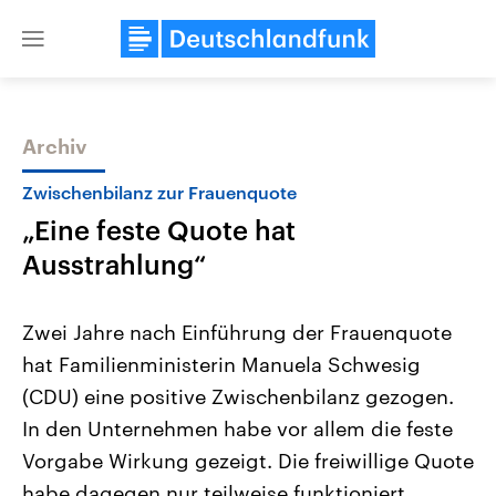
Close
menu
Archiv
Themen
Zwischenbilanz zur Frauenquote
„Eine feste Quote hat
Ausstrahlung“
Zwei Jahre nach Einführung der Frauenquote
hat Familienministerin Manuela Schwesig
Landtagswahl Sachsen-Anhalt
USA
(CDU) eine positive Zwischenbilanz gezogen.
2026
Aktuelle Beiträge, Analys
Alle Informationen
Hintergründe
In den Unternehmen habe vor allem die feste
Sachsen-Anhalt wählt am 6.
Wirtschaftlich und militäri
September 2026 einen neuen
gehören die Vereinigten S
Vorgabe Wirkung gezeigt. Die freiwillige Quote
Landtag. Seit 2021 wird das
den mächtigsten Ländern 
habe dagegen nur teilweise funktioniert.
Bundesland von einer Koalition aus
mit großem Einfluss auf d