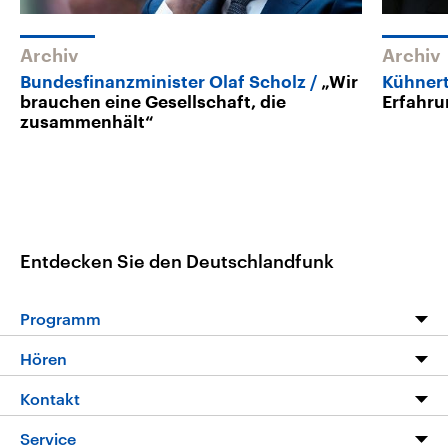
Archiv
Archiv
Bundesfinanzminister Olaf Scholz
„Wir
Kühner
brauchen eine Gesellschaft, die
Erfahru
zusammenhält“
Entdecken Sie den Deutschlandfunk
Programm
Programm
Hören
Alle Sendungen
Livestream
Kontakt
Die Nachrichten
Audios
Hörerservice
Service