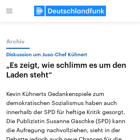
Close
menu
Archiv
Themen
Diskussion um Juso-Chef Kühnert
„Es zeigt, wie schlimm es um den
Laden steht“
Kevin Kühnerts Gedankenspiele zum
demokratischen Sozialismus haben auch
Landtagswahl Sachsen-Anhalt
USA
innerhalb der SPD für heftige Kritik gesorgt.
2026
Aktuelle Beiträge, Analys
Alle Informationen
Hintergründe
Die Publizistin Susanne Gaschke (SPD) kann
Sachsen-Anhalt wählt am 6.
Wirtschaftlich und militäri
September 2026 einen neuen
gehören die Vereinigten S
die Aufregung nachvollziehen, sieht in der
Landtag. Seit 2021 wird das
den mächtigsten Ländern 
Debatte jedoch auch neue Chancen für die
Bundesland von einer Koalition aus
mit großem Einfluss auf d