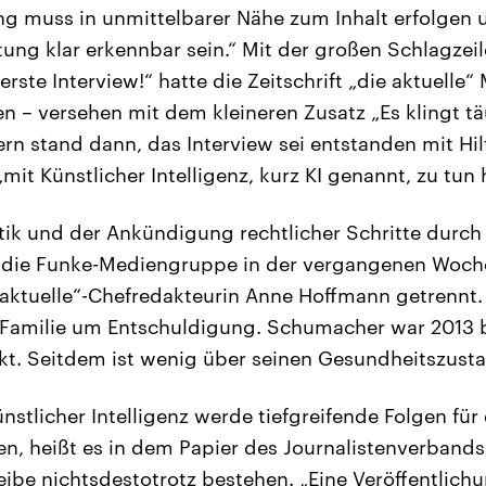
g muss in unmittelbarer Nähe zum Inhalt erfolgen u
ung klar erkennbar sein.“ Mit der großen Schlagzeil
ste Interview!“ hatte die Zeitschrift „die aktuelle“ 
en – versehen mit dem kleineren Zusatz „Es klingt t
ern stand dann, das Interview sei entstanden mit Hil
„mit Künstlicher Intelligenz, kurz KI genannt, zu tun 
tik und der Ankündigung rechtlicher Schritte dur
h die Funke-Mediengruppe in der vergangenen Woche
 aktuelle“-Chefredakteurin Anne Hoffmann getrennt
Familie um Entschuldigung. Schumacher war 2013 b
kt. Seitdem ist wenig über seinen Gesundheitszust
nstlicher Intelligenz werde tiefgreifende Folgen für 
n, heißt es in dem Papier des Journalistenverbands.
ibe nichtsdestotrotz bestehen. „Eine Veröffentlich