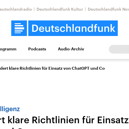
eutschlandradio
Deutschlandfunk Kultur
Deutschlandfunk No
rogramm
Podcasts
Audio-Archiv
Wirtschaft
Wissen
Kultur
Europa
Gesellschaf
dert klare Richtlinien für Einsatz von ChatGPT und Co
lligenz
t klare Richtlinien für Einsat
Nahostkonflikt
Iran
le Beiträge,
Aktuelle Lage und
Aktuelle Lage und