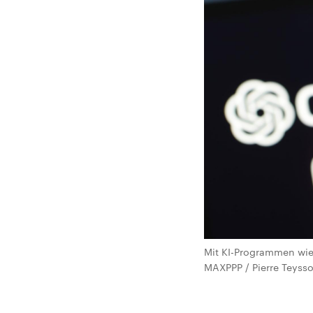
Mit KI-Programmen wie 
MAXPPP / Pierre Teysso