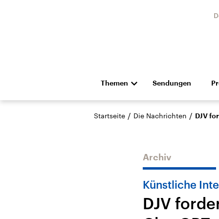
D
Themen
Sendungen
P
Die Nachrichten
Politik
/
/
Startseite
Die Nachrichten
DJV for
Hörspiel und Feature
Musik
Archiv
Künstliche Inte
DJV forder
Landtagswahl Sachsen-
USA
Anhalt 2026
Aktuel