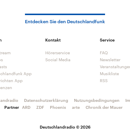
Entdecken Sie den Deutschlandfunk
n
Kontakt
Service
tream
Hörerservice
FAQ
os
Social Media
Newsletter
asts
Veranstaltunge
schlandfunk App
Musikliste
richten App
RSS
uenzen
landradio
Datenschutzerklärung
Nutzungsbedingungen
I
Partner
ARD
ZDF
Phoenix
arte
Chronik der Mauer
Deutschlandradio © 2026