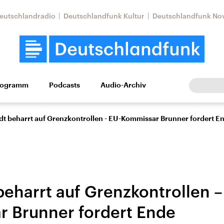
eutschlandradio
Deutschlandfunk Kultur
Deutschlandfunk No
rogramm
Podcasts
Audio-Archiv
Wirtschaft
Wissen
Kultur
Europa
Gesellschaf
dt beharrt auf Grenzkontrollen - EU-Kommissar Brunner fordert E
beharrt auf Grenzkontrollen –
 Brunner fordert Ende
Nahostkonflikt
Iran
le Beiträge,
Aktuelle Lage und
Aktuelle Lage und