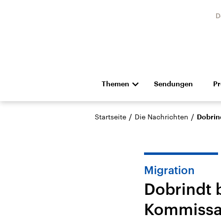
D
Themen
Sendungen
P
Die Nachrichten
Politik
/
/
Startseite
Die Nachrichten
Dobrin
Hörspiel und Feature
Musik
Migration
Dobrindt 
Kommissar
Landtagswahl Sachsen-
USA
Anhalt 2026
Aktuel