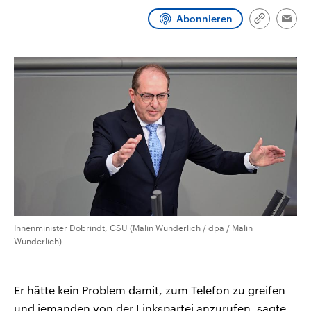
CDU, SPD und FDP regiert.-
aktuelle Weltgeschehen.
Abonnieren
Umfragen, Prognosen,
Link
Emai
Wahlprogramme, aktuelle Berichte
kopieren/te
Sendungen
Programm
Podcasts
und Hintergründe zu den Parteien
und Kandidaten der anstehenden
Wahl.
Audio-Archiv
Innenminister Dobrindt, CSU (Malin Wunderlich / dpa / Malin
Wunderlich)
Er hätte kein Problem damit, zum Telefon zu greifen
und jemanden von der Linkspartei anzurufen, sagte