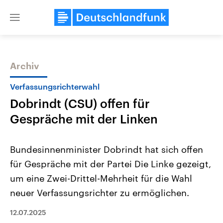
Close
menu
Archiv
Themen
Verfassungsrichterwahl
Dobrindt (CSU) offen für
Gespräche mit der Linken
Bundesinnenminister Dobrindt hat sich offen
für Gespräche mit der Partei Die Linke gezeigt,
Landtagswahl Sachsen-Anhalt
USA
um eine Zwei-Drittel-Mehrheit für die Wahl
2026
Aktuelle Beiträge, Analys
Alle Informationen
Hintergründe
neuer Verfassungsrichter zu ermöglichen.
Sachsen-Anhalt wählt am 6.
Wirtschaftlich und militäri
September 2026 einen neuen
gehören die Vereinigten S
12.07.2025
Landtag. Seit 2021 wird das
den mächtigsten Ländern 
Bundesland von einer Koalition aus
mit großem Einfluss auf d