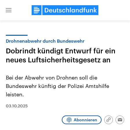
Close
menu
Drohnenabwehr durch Bundeswehr
Themen
Dobrindt kündigt Entwurf für ein
neues Luftsicherheitsgesetz an
Bei der Abwehr von Drohnen soll die
Bundeswehr künftig der Polizei Amtshilfe
leisten.
Landtagswahl Sachsen-Anhalt
USA
03.10.2025
2026
Aktuelle Beiträge, Analys
Alle Informationen
Hintergründe
Sachsen-Anhalt wählt am 6.
Wirtschaftlich und militäri
September 2026 einen neuen
gehören die Vereinigten S
Abonnieren
Link
Emai
Landtag. Seit 2021 wird das
den mächtigsten Ländern 
kopieren/te
Bundesland von einer Koalition aus
mit großem Einfluss auf d