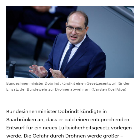
CDU, SPD und FDP regiert.-
aktuelle Weltgeschehen.
Umfragen, Prognosen,
Wahlprogramme, aktuelle Berichte
Sendungen
Programm
Podcasts
und Hintergründe zu den Parteien
und Kandidaten der anstehenden
Wahl.
Audio-Archiv
Bundesinnenminister Dobrindt kündigt einen Gesetzesentwurf für den
Einsatz der Bundewehr zur Drohnenabwehr an. (Carsten Koall/dpa)
Bundesinnenminister Dobrindt kündigte in
Saarbrücken an, dass er bald einen entsprechenden
Entwurf für ein neues Luftsicherheitsgesetz vorlegen
werde. Die Gefahr durch Drohnen werde größer –