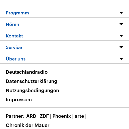
Programm
Programm
Hören
Alle Sendungen
Livestream
Kontakt
Die Nachrichten
Audios
Hörerservice
Service
Nachrichtenleicht
Podcasts
Social Media
FAQ
Über uns
Neue Beiträge auf dlf.de
Deutschlandfunk App
Newsletter
Deutschlandradio
Themen-Schwerpunkte
Nachrichten App
Deutschlandradio
Veranstaltungen
Presse
Frequenzen
Datenschutzerklärung
Musikliste
Ausbildung und Karriere
Nutzungsbedingungen
RSS
Transparenz
Impressum
Korrekturen
Barrierefreiheit
Partner
ARD
|
ZDF
|
Phoenix
|
arte
|
Chronik der Mauer