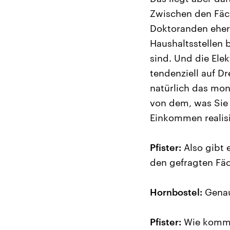
Zwischen den Fäch
Doktoranden eher 
Haushaltsstellen b
sind. Und die Elek
tendenziell auf D
natürlich das mo
von dem, was Sie 
Einkommen realis
Pfister:
Also gibt 
den gefragten Fä
Hornbostel:
Gena
Pfister:
Wie kommt 