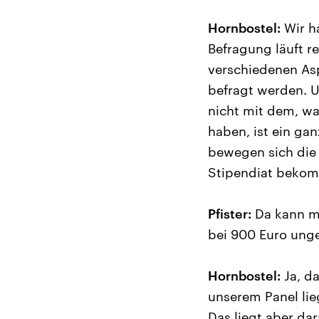
Hornbostel:
Wir h
Befragung läuft r
verschiedenen As
befragt werden. 
nicht mit dem, w
haben, ist ein ga
bewegen sich die 
Stipendiat bekom
Pfister:
Da kann ma
bei 900 Euro unge
Hornbostel:
Ja, da
unserem Panel lieg
Das liegt aber da