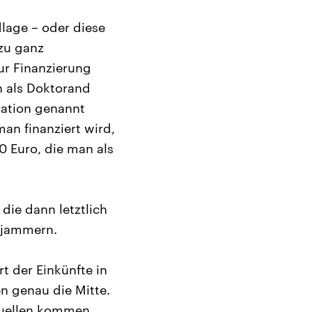
lage – oder diese
 zu ganz
ur Finanzierung
 als Doktorand
ration genannt
an finanziert wird,
0 Euro, die man als
die dann letztlich
e jammern.
t der Einkünfte in
en genau die Mitte.
 Quellen kommen.