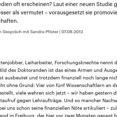
sen und
Hintergründe
Hintergründe
edien oft erscheinen? Laut einer neuen Studie 
Der Überfall der
Der Iran – seit der
rgründe
haftlich und
palästinensischen
Islamischen Revolu
esser als vermutet – vorausgesetzt sie promovie
risch gehören die
Terrororganisation
1979 auch Islamisc
igten Staaten zu
Hamas im Oktober 2023
Republik Iran – ist e
haften.
ächtigsten
auf Israel hat in der
von einem
n der Erde, mit
Region wieder die
Religionsführer auto
 Einfluss auf das
Gewalt entfacht. Israel
regierter Staat im 
m Gespräch mit Sandra Pfister
|
07.08.2012
le Weltgeschehen.
möchte die Hamas
Osten. Eine Feindsc
zerstören. Diese wird wie
zu Israel und zu de
die Hisbollah im Libanon
ist fest in der
vom Iran unterstützt.
Staatsideologie
verankert.
tenjobber, Leiharbeiter, Forschungsknechte nennt de
ild des Doktoranden ist das eines Armen und Ausge
bst ausbeutet und trotzdem finanziell noch lange ni
ht ohne Grund: Vier von fünf Wissenschaftlern an 
estellt, viele wehren sich jetzt – wir haben gestern 
ttaufruf gegen Lehraufträge. Und so mancher Nachw
ei uns schon seine finanziellen Nöte artikuliert – zu
nd in Freiburg, der hier vor zwei Monaten gesagt h