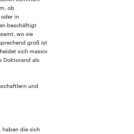
em, ob
 oder in
len beschäftigt
esamt, wo sie
tsprechend groß ist
heidet sich massiv
s Doktorand als
nschaftlern und
 haben die sich