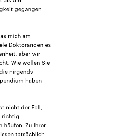
 als die
tigkeit gegangen
Was mich am
iele Doktoranden es
enheit, aber wir
cht. Wie wollen Sie
 die nirgends
Stipendium haben
t nicht der Fall,
 richtig
n häufen. Zu Ihrer
issen tatsächlich