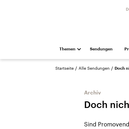
D
Themen
Sendungen
P
Die Nachrichten
Politik
/
/
Startseite
Alle Sendungen
Doch n
Hörspiel und Feature
Musik
Archiv
Doch nich
Landtagswahl Sachsen-
USA
Sind Promovende
Anhalt 2026
Aktuel