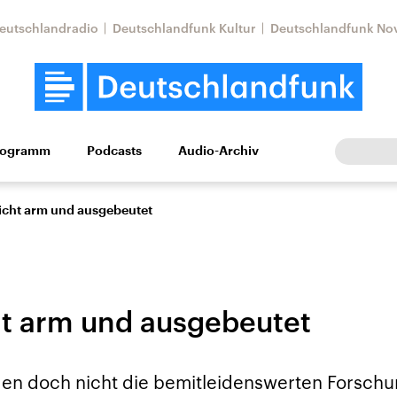
eutschlandradio
Deutschlandfunk Kultur
Deutschlandfunk No
rogramm
Podcasts
Audio-Archiv
Wirtschaft
Wissen
Kultur
Europa
Gesellschaf
icht arm und ausgebeutet
t arm und ausgebeutet
Nahostkonflikt
Iran
n doch nicht die bemitleidenswerten Forschu
le Beiträge,
Aktuelle Lage und
Aktuelle Lage und