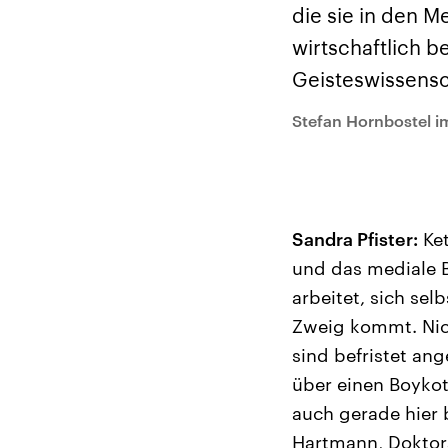
Alle Informationen
Analy
die sie in den M
Sachsen-Anhalt wählt
Hinte
am 6. September 2026
Wirtsc
wirtschaftlich b
einen neuen Landtag.
militä
Seit 2021 wird das
Verein
Geisteswissensc
Bundesland von einer
den m
Koalition aus CDU, SPD
Länder
und FDP regiert.-
großem
Stefan Hornbostel i
Umfragen, Prognosen,
aktuel
Wahlprogramme,
aktuelle Berichte und
Hintergründe zu den
Parteien und Kandidaten
der anstehenden Wahl.
Sandra Pfister:
Ket
und das mediale B
arbeitet, sich sel
Zweig kommt. Nic
sind befristet ang
über einen Boyko
auch gerade hier b
Hartmann, Doktora