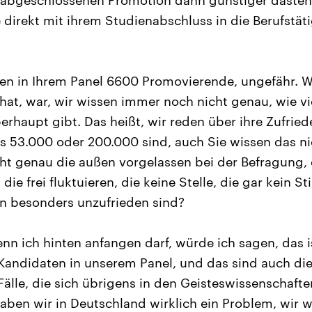
 abgeschlossenen Promotion dann günstiger dasteht
 direkt mit ihrem Studienabschluss in die Berufstä
en in Ihrem Panel 6600 Promovierende, ungefähr. 
 hat, war, wir wissen immer noch nicht genau, wie v
rhaupt gibt. Das heißt, wir reden über ihre Zufried
es 53.000 oder 200.000 sind, auch Sie wissen das ni
cht genau die außen vorgelassen bei der Befragung,
ie frei fluktuieren, die keine Stelle, die gar kein 
nn besonders unzufrieden sind?
nn ich hinten anfangen darf, würde ich sagen, das is
Kandidaten in unserem Panel, und das sind auch die
älle, die sich übrigens in den Geisteswissenschafte
haben wir in Deutschland wirklich ein Problem, wir w