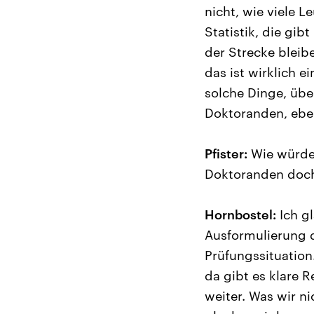
nicht, wie viele 
Statistik, die gib
der Strecke bleib
das ist wirklich e
solche Dinge, über
Doktoranden, eben
Pfister:
Wie würden
Doktoranden doch 
Hornbostel:
Ich gl
Ausformulierung d
Prüfungssituation.
da gibt es klare 
weiter. Was wir n