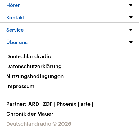
Programm
Hören
Alle Sendungen
Livestream
Kontakt
Die Nachrichten
Audios
Hörerservice
Service
Nachrichtenleicht
Podcasts
Social Media
FAQ
Über uns
Neue Beiträge auf dlf.de
Deutschlandfunk App
Newsletter
Deutschlandradio
Themen-Schwerpunkte
Nachrichten App
Deutschlandradio
Veranstaltungen
Presse
Frequenzen
Datenschutzerklärung
Musikliste
Ausbildung und Karriere
Nutzungsbedingungen
RSS
Transparenz
Impressum
Korrekturen
Barrierefreiheit
Partner
ARD
|
ZDF
|
Phoenix
|
arte
|
Chronik der Mauer
Deutschlandradio © 2026