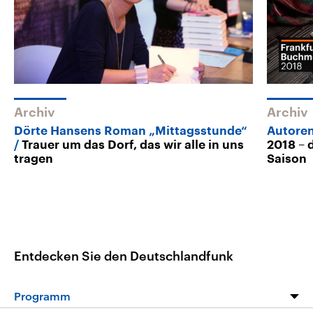
Archiv
Archiv
Dörte Hansens Roman „Mittagsstunde“
Autore
Trauer um das Dorf, das wir alle in uns
2018 – 
tragen
Saison
Entdecken Sie den Deutschlandfunk
Programm