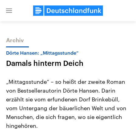
Close
menu
Archiv
Themen
Dörte Hansen: „Mittagsstunde“
Damals hinterm Deich
„Mittagsstunde“ – so heißt der zweite Roman
von Bestsellerautorin Dörte Hansen. Darin
erzählt sie vom erfundenen Dorf Brinkebüll,
Landtagswahl Sachsen-Anhalt
USA
vom Untergang der bäuerlichen Welt und von
2026
Aktuelle Beiträge, Analys
Alle Informationen
Menschen, die sich fragen, wo sie eigentlich
Hintergründe
Sachsen-Anhalt wählt am 6.
Wirtschaftlich und militäri
hingehören.
September 2026 einen neuen
gehören die Vereinigten S
Landtag. Seit 2021 wird das
den mächtigsten Ländern 
Bundesland von einer Koalition aus
mit großem Einfluss auf d