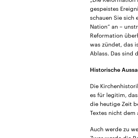
gespeistes Ereigni
schauen Sie sich e
Nation“ an – unstr
Reformation überh
was zündet, das i
Ablass. Das sind d
Historische Auss
Die Kirchenhistor
es für legitim, da
die heutige Zeit b
Textes nicht dem 
Auch werde zu we
Zwar werde die Re