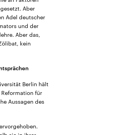
igesetzt. Aber
hen Adel deutscher
rmators und der
lehre. Aber das,
ölibat, kein
entsprächen
rsität Berlin hält
e Reformation für
ische Aussagen des
hervorgehoben.
b sie in ihrer