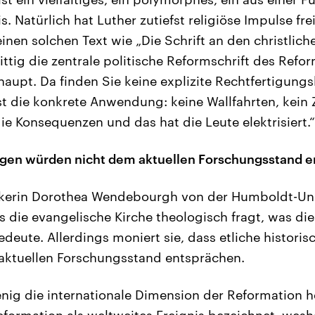
s. Natürlich hat Luther zutiefst religiöse Impulse fre
inen solchen Text wie „Die Schrift an den christlic
ittig die zentrale politische Reformschrift des Refo
aupt. Da finden Sie keine explizite Rechtfertigungs
st die konkrete Anwendung: keine Wallfahrten, kein Z
ie Konsequenzen und das hat die Leute elektrisiert.“
agen würden nicht dem aktuellen Forschungsstand 
ikerin Dorothea Wendebourgh von der Humboldt-Unive
ss die evangelische Kirche theologisch fragt, was di
edeute. Allerdings moniert sie, dass etliche histor
aktuellen Forschungsstand entsprächen.
nig die internationale Dimension der Reformation 
formation als weltweites Ereignis bezeichnet, weshal