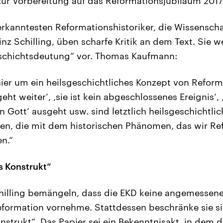
 zur Vorbereitung auf das Reformationsjubiläum 2017
rkanntesten Reformationshistoriker, die Wissensch
z Schilling, üben scharfe Kritik an dem Text. Sie w
chichtsdeutung“ vor. Thomas Kaufmann:
hier um ein heilsgeschichtliches Konzept von Reform
ht weiter‘, ‚sie ist kein abgeschlossenes Ereignis‘, ‚
 Gott‘ ausgeht usw. sind letztlich heilsgeschichtli
en, die mit dem historischen Phänomen, das wir Re
n.“
s Konstrukt“
illing bemängeln, dass die EKD keine angemessene 
ormation vornehme. Stattdessen beschränke sie si
strukt“. Das Papier sei ein Bekenntnisakt, in dem d