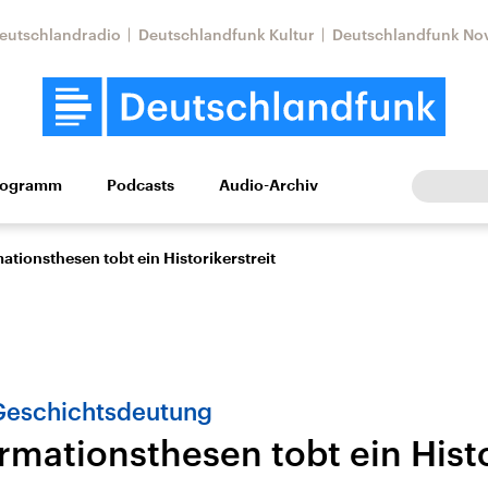
eutschlandradio
Deutschlandfunk Kultur
Deutschlandfunk No
rogramm
Podcasts
Audio-Archiv
Wirtschaft
Wissen
Kultur
Europa
Gesellschaf
tionsthesen tobt ein Historikerstreit
Geschichtsdeutung
rmationsthesen tobt ein Histo
Nahostkonflikt
Iran
le Beiträge,
Aktuelle Lage und
Aktuelle Lage und