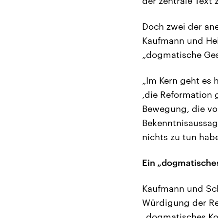
der zentrale Text
Doch zwei der ane
Kaufmann und Hein
„dogmatische Ges
„Im Kern geht es 
‚die Reformation ge
Bewegung, die von
Bekenntnisaussag
nichts zu tun habe
Ein „dogmatische
Kaufmann und Sch
Würdigung der Ref
„dogmatisches Kon