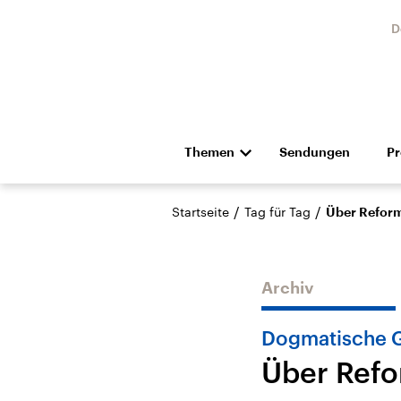
D
Themen
Sendungen
P
Die Nachrichten
Politik
/
/
Startseite
Tag für Tag
Über Reforma
Hörspiel und Feature
Musik
Archiv
Dogmatische 
Über Refo
Landtagswahl Sachsen-
USA
Anhalt 2026
Aktuel