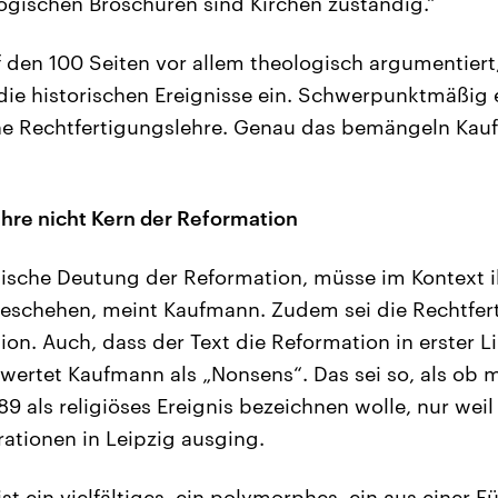
ogischen Broschüren sind Kirchen zuständig.“
uf den 100 Seiten vor allem theologisch argumentier
 die historischen Ereignisse ein. Schwerpunktmäßig e
che Rechtfertigungslehre. Genau das bemängeln Ka
hre nicht Kern der Reformation
ische Deutung der Reformation, müsse im Kontext i
eschehen, meint Kaufmann. Zudem sei die Rechtfert
on. Auch, dass der Text die Reformation in erster Lin
, wertet Kaufmann als „Nonsens“. Das sei so, als ob m
9 als religiöses Ereignis bezeichnen wolle, nur weil
tionen in Leipzig ausging.
st ein vielfältiges, ein polymorphes, ein aus einer F