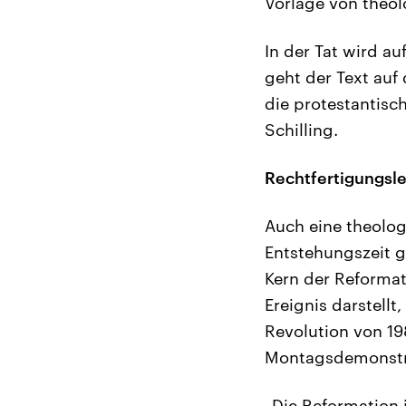
Vorlage von theol
In der Tat wird a
geht der Text auf
die protestantis
Schilling.
Rechtfertigungsle
Auch eine theolog
Entstehungszeit g
Kern der Reformati
Ereignis darstellt
Revolution von 198
Montagsdemonstra
„Die Reformation i