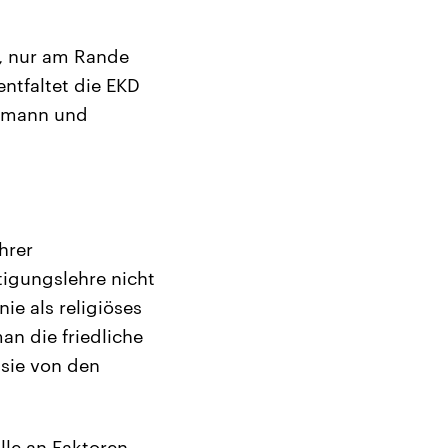
t, nur am Rande
ntfaltet die EKD
ufmann und
hrer
igungslehre nicht
ie als religiöses
an die friedliche
 sie von den
ülle an Faktoren