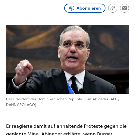
CDU, SPD und FDP regiert.-
aktuelle Weltgeschehen.
Abonnieren
Umfragen, Prognosen,
Link
Emai
Wahlprogramme, aktuelle Berichte
kopieren/te
Sendungen
Programm
Podcasts
und Hintergründe zu den Parteien
und Kandidaten der anstehenden
Wahl.
Audio-Archiv
Der Präsident der Dominikanischen Republik, Luis Abinader (AFP /
DANNY POLACO)
Er reagierte damit auf anhaltende Proteste gegen die
geplante Mine. Abinader erklärte, wenn Bürger