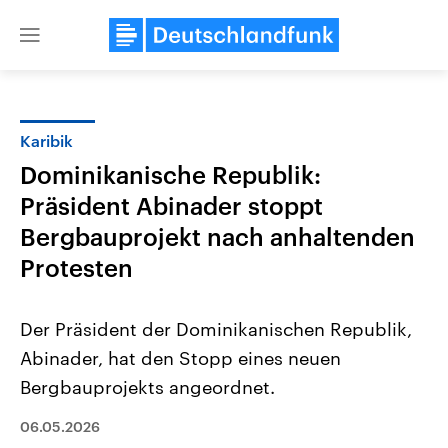
Close
menu
Karibik
Themen
Dominikanische Republik:
Präsident Abinader stoppt
Bergbauprojekt nach anhaltenden
Protesten
Der Präsident der Dominikanischen Republik,
Landtagswahl Sachsen-Anhalt
USA
Abinader, hat den Stopp eines neuen
2026
Aktuelle Beiträge, Analys
Alle Informationen
Hintergründe
Bergbauprojekts angeordnet.
Sachsen-Anhalt wählt am 6.
Wirtschaftlich und militäri
September 2026 einen neuen
gehören die Vereinigten S
06.05.2026
Landtag. Seit 2021 wird das
den mächtigsten Ländern 
Bundesland von einer Koalition aus
mit großem Einfluss auf d