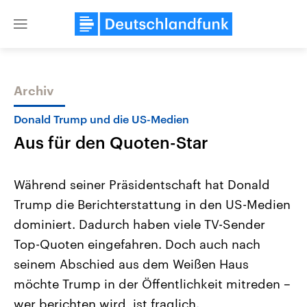
Close
menu
Archiv
Themen
Donald Trump und die US-Medien
Aus für den Quoten-Star
Während seiner Präsidentschaft hat Donald
Trump die Berichterstattung in den US-Medien
dominiert. Dadurch haben viele TV-Sender
Landtagswahl Sachsen-Anhalt
USA
Top-Quoten eingefahren. Doch auch nach
2026
Aktuelle Beiträge, Analys
Alle Informationen
seinem Abschied aus dem Weißen Haus
Hintergründe
Sachsen-Anhalt wählt am 6.
Wirtschaftlich und militäri
möchte Trump in der Öffentlichkeit mitreden –
September 2026 einen neuen
gehören die Vereinigten S
Landtag. Seit 2021 wird das
den mächtigsten Ländern 
wer berichten wird, ist fraglich.
Bundesland von einer Koalition aus
mit großem Einfluss auf d