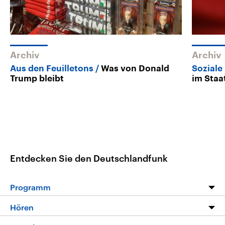
Archiv
Archiv
Aus den Feuilletons
Was von Donald
Soziale
Trump bleibt
im Staa
Entdecken Sie den Deutschlandfunk
Programm
Programm
Hören
Alle Sendungen
Livestream