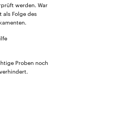
rprüft werden. War
 als Folge des
ikamenten.
lfe
chtige Proben noch
verhindert.