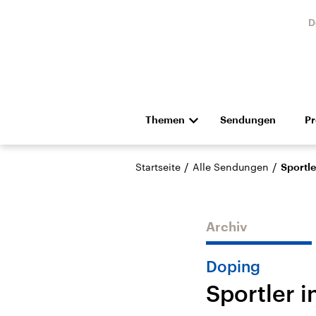
D
Themen
Sendungen
P
Die Nachrichten
Politik
/
/
Startseite
Alle Sendungen
Sportle
Hörspiel und Feature
Musik
Archiv
Doping
Sportler i
USA
Nahos
Aktuelle Beiträge,
Aktue