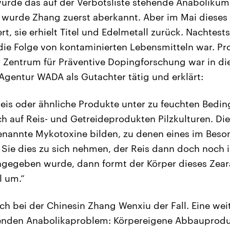
rde das auf der Verbotsliste stehende Anabolikum
 wurde Zhang zuerst aberkannt. Aber im Mai dieses
iert, sie erhielt Titel und Edelmetall zurück. Nachtes
die Folge von kontaminierten Lebensmitteln war. Pr
 Zentrum für Präventive Dopingforschung war in die
Agentur WADA als Gutachter tätig und erklärt:
eis oder ähnliche Produkte unter zu feuchten Bedi
ch auf Reis- und Getreideprodukten Pilzkulturen. D
genannte Mykotoxine bilden, zu denen eines im Beso
Sie dies zu sich nehmen, der Reis dann doch noch i
ngegeben wurde, dann formt der Körper dieses Zear
l um.“
h bei der Chinesin Zhang Wenxiu der Fall. Eine wei
genden Anabolikaproblem: Körpereigene Abbauprod