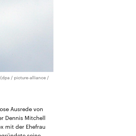
pa / picture-alliance /
slose Ausrede von
r Dennis Mitchell
x mit der Ehefrau
egründete seine