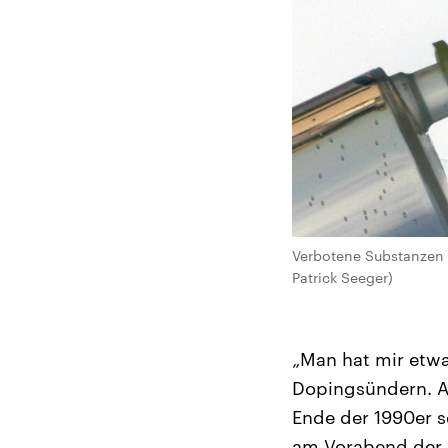
Verbotene Substanzen k
Patrick Seeger)
„Man hat mir etwas
Dopingsündern. An
Ende der 1990er s
am Vorabend der 