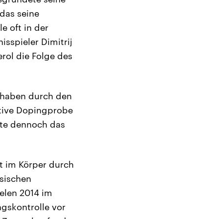
das seine
e oft in der
isspieler Dimitrij
rol die Folge des
r haben durch den
itive Dopingprobe
gte dennoch das
t im Körper durch
esischen
elen 2014 im
gskontrolle vor