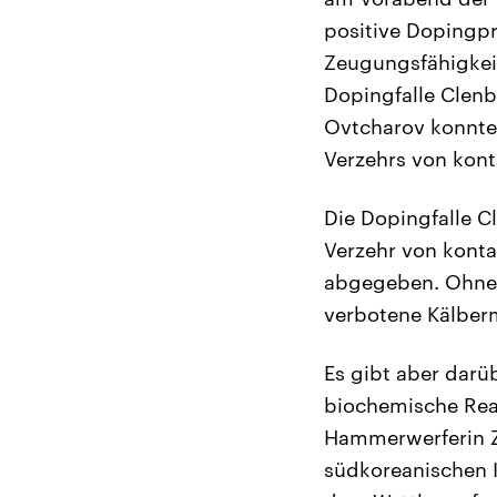
positive Dopingpr
Zeugungsfähigkeit 
Dopingfalle Clenbu
Ovtcharov konnte 
Verzehrs von kont
Die Dopingfalle C
Verzehr von konta
abgegeben. Ohne 
verbotene Kälberm
Es gibt aber darü
biochemische Reak
Hammerwerferin Zh
südkoreanischen I