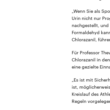
„Wenn Sie als Spo
Urin nicht nur Pr
nachgestellt, un
Formaldehyd kann 
Chlorazanil, führe
Für Professor The
Chlorazanil in de
eine gezielte Ein
„Es ist mit Sicher
ist, möglicherwei
Kreislauf des Ath
Regeln vorgelegen