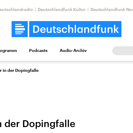
eutschlandradio
Deutschlandfunk Kultur
Deutschlandfunk No
rogramm
Podcasts
Audio-Archiv
Wirtschaft
Wissen
Kultur
Europa
Gesellschaf
r in der Dopingfalle
n der Dopingfalle
tkonflikt
Iran
Faktenchecks
In unseren Faktenc
lle Lage und
Aktuelle Lage und