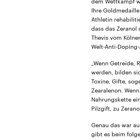
dem Wettkampf wu
Ihre Goldmedaille
Athletin rehabilit
dass das Zeranol 
Thevis vom Kölner
Welt-Anti-Doping-
„Wenn Getreide, R
werden, bilden si
Toxine, Gifte, so
Zearalenon. Wenn 
Nahrungskette ei
Pilzgift, zu Zerano
Genau das war auc
gibt es beim fol