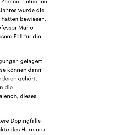
 Zeranol gefunden.
 Jahres wurde die
ts hatten bewiesen,
ofessor Mario
sem Fall für die
ngungen gelagert
iese können dann
nderen gehört,
n die
alenon, dieses
tere Dopingfalle
ukte des Hormons