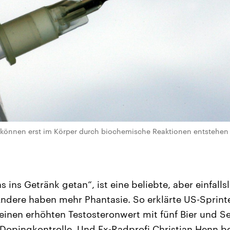
önnen erst im Körper durch biochemische Reaktionen entstehen (d
 ins Getränk getan“, ist eine beliebte, aber einfall
dere haben mehr Phantasie. So erklärte US-Sprinte
einen erhöhten Testosteronwert mit fünf Bier und Se
Dopingkontrolle. Und Ex-Radprofi Christian Henn b