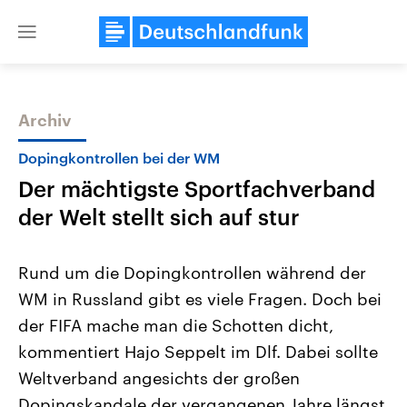
Close
menu
Archiv
Themen
Dopingkontrollen bei der WM
Der mächtigste Sportfachverband
der Welt stellt sich auf stur
Rund um die Dopingkontrollen während der
WM in Russland gibt es viele Fragen. Doch bei
Landtagswahl Sachsen-Anhalt
USA
der FIFA mache man die Schotten dicht,
2026
Aktuelle Beiträge, Analys
Alle Informationen
Hintergründe
kommentiert Hajo Seppelt im Dlf. Dabei sollte
Sachsen-Anhalt wählt am 6.
Wirtschaftlich und militäri
September 2026 einen neuen
gehören die Vereinigten S
Weltverband angesichts der großen
Landtag. Seit 2021 wird das
den mächtigsten Ländern 
Dopingskandale der vergangenen Jahre längst
Bundesland von einer Koalition aus
mit großem Einfluss auf d