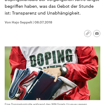
CDU, SPD und FDP regiert.-
aktuelle Weltgeschehen.
begriffen haben, was das Gebot der Stunde
Umfragen, Prognosen,
Wahlprogramme, aktuelle Berichte
ist: Transparenz und Unabhängigkeit.
Sendungen
Programm
Podcasts
und Hintergründe zu den Parteien
und Kandidaten der anstehenden
Wahl.
Von Hajo Seppelt
|
08.07.2018
Audio-Archiv
Link
Emai
kopieren/te
Eine Dopingkontrolle während des WM-Spiels Uruguay gegen