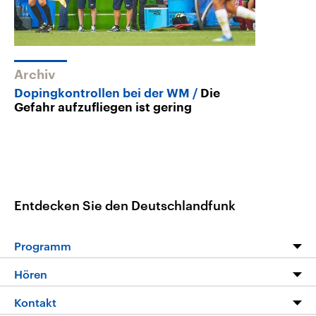
Archiv
Dopingkontrollen bei der WM
Die
Gefahr aufzufliegen ist gering
Entdecken Sie den Deutschlandfunk
Programm
Programm
Hören
Alle Sendungen
Livestream
Kontakt
Die Nachrichten