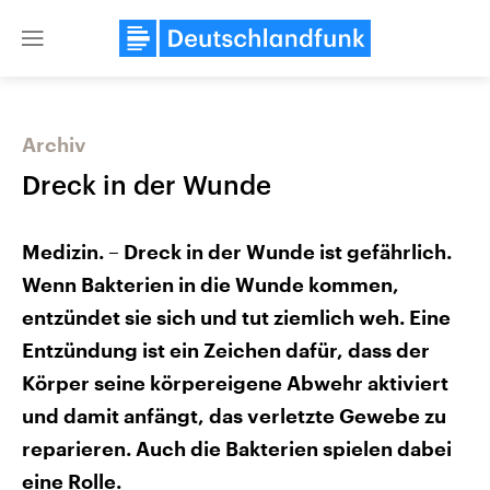
Close
menu
Archiv
Themen
Dreck in der Wunde
Medizin. – Dreck in der Wunde ist gefährlich.
Wenn Bakterien in die Wunde kommen,
entzündet sie sich und tut ziemlich weh. Eine
Entzündung ist ein Zeichen dafür, dass der
Landtagswahl Sachsen-Anhalt
Körper seine körpereigene Abwehr aktiviert
USA
2026
Aktuelle Beiträge, Analys
und damit anfängt, das verletzte Gewebe zu
Alle Informationen
Hintergründe
Sachsen-Anhalt wählt am 6.
Wirtschaftlich und militäri
reparieren. Auch die Bakterien spielen dabei
September 2026 einen neuen
gehören die Vereinigten S
Landtag. Seit 2021 wird das
den mächtigsten Ländern 
eine Rolle.
Bundesland von einer Koalition aus
mit großem Einfluss auf d