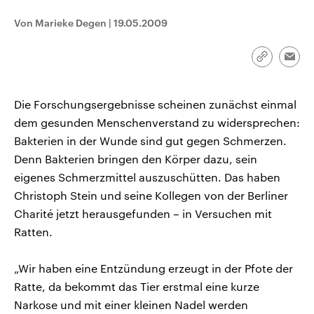
CDU, SPD und FDP regiert.-
aktuelle Weltgeschehen.
Umfragen, Prognosen,
Von Marieke Degen
|
19.05.2009
Wahlprogramme, aktuelle Berichte
Sendungen
Programm
Podcasts
und Hintergründe zu den Parteien
und Kandidaten der anstehenden
Link
Emai
Wahl.
kopieren/te
Audio-Archiv
Die Forschungsergebnisse scheinen zunächst einmal
dem gesunden Menschenverstand zu widersprechen:
Bakterien in der Wunde sind gut gegen Schmerzen.
Denn Bakterien bringen den Körper dazu, sein
eigenes Schmerzmittel auszuschütten. Das haben
Christoph Stein und seine Kollegen von der Berliner
Charité jetzt herausgefunden – in Versuchen mit
Ratten.
„Wir haben eine Entzündung erzeugt in der Pfote der
Ratte, da bekommt das Tier erstmal eine kurze
Narkose und mit einer kleinen Nadel werden