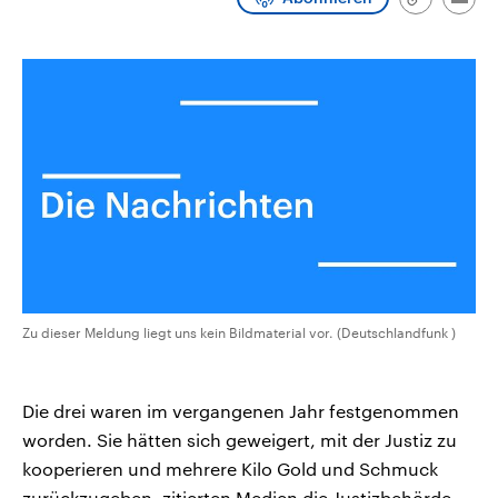
Link
Emai
CDU, SPD und FDP regiert.-
aktuelle Weltgeschehen.
kopieren/te
Umfragen, Prognosen,
Wahlprogramme, aktuelle Berichte
Sendungen
Programm
Podcasts
und Hintergründe zu den Parteien
und Kandidaten der anstehenden
Wahl.
Audio-Archiv
Zu dieser Meldung liegt uns kein Bildmaterial vor. (Deutschlandfunk )
Die drei waren im vergangenen Jahr festgenommen
worden. Sie hätten sich geweigert, mit der Justiz zu
kooperieren und mehrere Kilo Gold und Schmuck
zurückzugeben, zitierten Medien die Justizbehörde