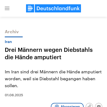
Close
menu
Archiv
Themen
Iran
Drei Männern wegen Diebstahls
die Hände amputiert
Im Iran sind drei Männern die Hände amputiert
worden, weil sie Diebstahl begangen haben
Landtagswahl Sachsen-Anhalt
USA
sollen.
2026
Aktuelle Beiträge, Analys
Alle Informationen
Hintergründe
Sachsen-Anhalt wählt am 6.
Wirtschaftlich und militäri
01.08.2025
September 2026 einen neuen
gehören die Vereinigten S
Landtag. Seit 2021 wird das
den mächtigsten Ländern 
Bundesland von einer Koalition aus
mit großem Einfluss auf d
Abonnieren