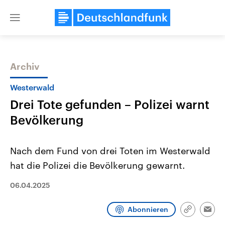
Close
menu
Archiv
Themen
Westerwald
Drei Tote gefunden – Polizei warnt
Bevölkerung
Nach dem Fund von drei Toten im Westerwald
hat die Polizei die Bevölkerung gewarnt.
Landtagswahl Sachsen-Anhalt
USA
2026
Aktuelle Beiträge, Analys
06.04.2025
Alle Informationen
Hintergründe
Sachsen-Anhalt wählt am 6.
Wirtschaftlich und militäri
September 2026 einen neuen
gehören die Vereinigten S
Abonnieren
Link
Emai
Landtag. Seit 2021 wird das
den mächtigsten Ländern 
kopieren/te
Bundesland von einer Koalition aus
mit großem Einfluss auf d