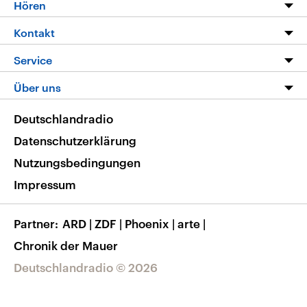
Programm
Hören
Alle Sendungen
Livestream
Kontakt
Die Nachrichten
Audios
Hörerservice
Service
Nachrichtenleicht
Podcasts
Social Media
FAQ
Über uns
Neue Beiträge auf dlf.de
Deutschlandfunk App
Newsletter
Deutschlandradio
Themen-Schwerpunkte
Nachrichten App
Deutschlandradio
Veranstaltungen
Presse
Frequenzen
Datenschutzerklärung
Musikliste
Ausbildung und Karriere
Nutzungsbedingungen
RSS
Transparenz
Impressum
Korrekturen
Barrierefreiheit
Partner
ARD
|
ZDF
|
Phoenix
|
arte
|
Chronik der Mauer
Deutschlandradio © 2026