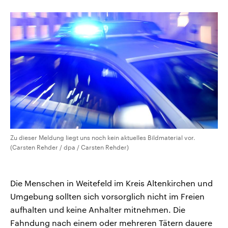
CDU, SPD und FDP regiert.-
aktuelle Weltgeschehen.
Umfragen, Prognosen,
Wahlprogramme, aktuelle Berichte
Sendungen
Programm
Podcasts
und Hintergründe zu den Parteien
und Kandidaten der anstehenden
Wahl.
Audio-Archiv
Zu dieser Meldung liegt uns noch kein aktuelles Bildmaterial vor.
(Carsten Rehder / dpa / Carsten Rehder)
Die Menschen in Weitefeld im Kreis Altenkirchen und
Umgebung sollten sich vorsorglich nicht im Freien
aufhalten und keine Anhalter mitnehmen. Die
Fahndung nach einem oder mehreren Tätern dauere