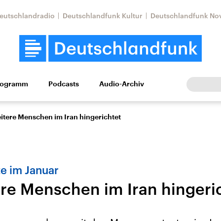
eutschlandradio
Deutschlandfunk Kultur
Deutschlandfunk No
rogramm
Podcasts
Audio-Archiv
Wirtschaft
Wissen
Kultur
Europa
Gesellschaf
itere Menschen im Iran hingerichtet
e im Januar
ere Menschen im Iran hingeri
tkonflikt
Iran
Faktenchecks
In unseren Faktenc
lle Lage und
Aktuelle Lage und