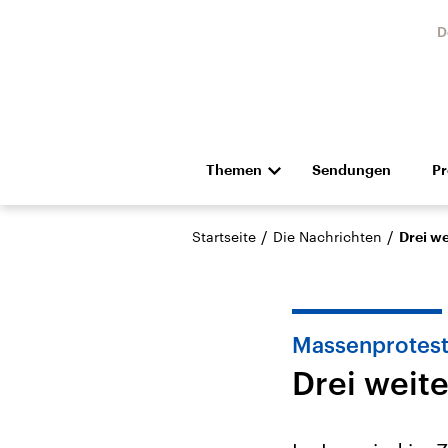
D
Themen
Sendungen
P
Die Nachrichten
Politik
/
/
Startseite
Die Nachrichten
Drei we
Hörspiel und Feature
Musik
Massenprotest
Drei weit
USA
Nahos
Aktuelle Beiträge,
Aktue