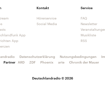
n
Kontakt
Service
tream
Hörerservice
FAQ
os
Social Media
Newsletter
asts
Veranstaltunge
schlandfunk App
Musikliste
richten App
RSS
uenzen
landradio
Datenschutzerklärung
Nutzungsbedingungen
I
Partner
ARD
ZDF
Phoenix
arte
Chronik der Mauer
Deutschlandradio © 2026