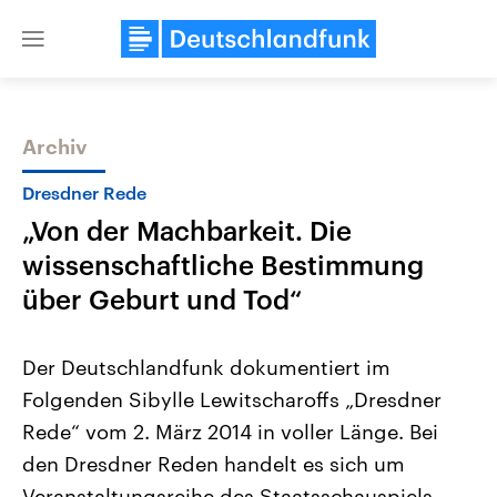
Close
menu
Archiv
Themen
Dresdner Rede
„Von der Machbarkeit. Die
wissenschaftliche Bestimmung
über Geburt und Tod“
Der Deutschlandfunk dokumentiert im
Landtagswahl Sachsen-Anhalt
USA
Folgenden Sibylle Lewitscharoffs „Dresdner
2026
Aktuelle Beiträge, Analys
Alle Informationen
Hintergründe
Rede“ vom 2. März 2014 in voller Länge. Bei
Sachsen-Anhalt wählt am 6.
Wirtschaftlich und militäri
September 2026 einen neuen
gehören die Vereinigten S
den Dresdner Reden handelt es sich um
Landtag. Seit 2021 wird das
den mächtigsten Ländern 
Bundesland von einer Koalition aus
Veranstaltungsreihe des Staatsschauspiels
mit großem Einfluss auf d