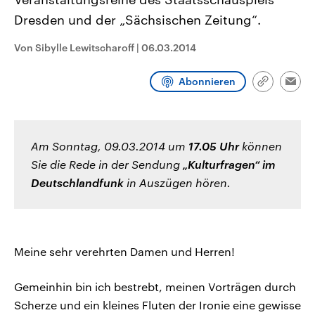
CDU, SPD und FDP regiert.-
aktuelle Weltgeschehen.
Dresden und der „Sächsischen Zeitung“.
Umfragen, Prognosen,
Wahlprogramme, aktuelle Berichte
Sendungen
Programm
Podcasts
und Hintergründe zu den Parteien
Von Sibylle Lewitscharoff
|
06.03.2014
und Kandidaten der anstehenden
Wahl.
Audio-Archiv
Abonnieren
Link
Emai
kopieren/te
Am Sonntag, 09.03.2014 um
17.05 Uhr
können
Sie die Rede in der Sendung
„Kulturfragen“ im
Deutschlandfunk
in Auszügen hören.
Meine sehr verehrten Damen und Herren!
Gemeinhin bin ich bestrebt, meinen Vorträgen durch
Scherze und ein kleines Fluten der Ironie eine gewisse