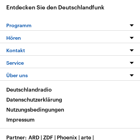
Entdecken Sie den Deutschlandfunk
Programm
Programm
Hören
Alle Sendungen
Livestream
Kontakt
Die Nachrichten
Audios
Hörerservice
Service
Nachrichtenleicht
Podcasts
Social Media
FAQ
Über uns
Neue Beiträge auf dlf.de
Deutschlandfunk App
Newsletter
Deutschlandradio
Themen-Schwerpunkte
Nachrichten App
Deutschlandradio
Veranstaltungen
Presse
Frequenzen
Datenschutzerklärung
Musikliste
Ausbildung und Karriere
Nutzungsbedingungen
RSS
Transparenz
Impressum
Korrekturen
Barrierefreiheit
Partner
ARD
|
ZDF
|
Phoenix
|
arte
|