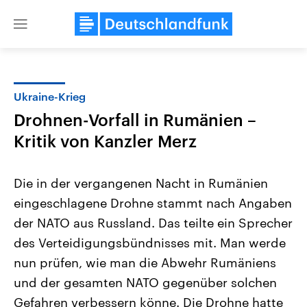
Close
menu
Ukraine-Krieg
Themen
Drohnen-Vorfall in Rumänien –
Kritik von Kanzler Merz
Die in der vergangenen Nacht in Rumänien
eingeschlagene Drohne stammt nach Angaben
der NATO aus Russland. Das teilte ein Sprecher
Landtagswahl Sachsen-Anhalt
USA
des Verteidigungsbündnisses mit. Man werde
2026
Aktuelle Beiträge, Analys
nun prüfen, wie man die Abwehr Rumäniens
Alle Informationen
Hintergründe
Sachsen-Anhalt wählt am 6.
Wirtschaftlich und militäri
und der gesamten NATO gegenüber solchen
September 2026 einen neuen
gehören die Vereinigten S
Landtag. Seit 2021 wird das
den mächtigsten Ländern 
Gefahren verbessern könne. Die Drohne hatte
Bundesland von einer Koalition aus
mit großem Einfluss auf d