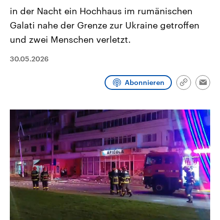
CDU, SPD und FDP regiert.-
aktuelle Weltgeschehen.
in der Nacht ein Hochhaus im rumänischen
Umfragen, Prognosen,
Wahlprogramme, aktuelle Berichte
Galati nahe der Grenze zur Ukraine getroffen
Sendungen
Programm
Podcasts
und Hintergründe zu den Parteien
und Kandidaten der anstehenden
und zwei Menschen verletzt.
Wahl.
Audio-Archiv
30.05.2026
Abonnieren
Link
Emai
kopieren/te