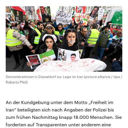
CDU, SPD und FDP regiert.-
aktuelle Weltgeschehen.
Umfragen, Prognosen,
Wahlprogramme, aktuelle Berichte
Sendungen
Programm
Podcasts
und Hintergründe zu den Parteien
und Kandidaten der anstehenden
Wahl.
Audio-Archiv
Demonstrationen in Düsseldorf zur Lage im Iran (picture alliance / dpa /
Roberto Pfeil)
An der Kundgebung unter dem Motto „Freiheit im
Iran“ beteiligten sich nach Angaben der Polizei bis
zum frühen Nachmittag knapp 18.000 Menschen. Sie
forderten auf Transparenten unter anderem eine