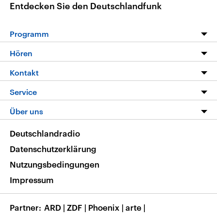
Entdecken Sie den Deutschlandfunk
Programm
Programm
Hören
Alle Sendungen
Livestream
Kontakt
Die Nachrichten
Audios
Hörerservice
Service
Nachrichtenleicht
Podcasts
Social Media
FAQ
Über uns
Neue Beiträge auf dlf.de
Deutschlandfunk App
Newsletter
Deutschlandradio
Themen-Schwerpunkte
Nachrichten App
Deutschlandradio
Veranstaltungen
Presse
Frequenzen
Datenschutzerklärung
Musikliste
Ausbildung und Karriere
Nutzungsbedingungen
RSS
Transparenz
Impressum
Korrekturen
Barrierefreiheit
Partner
ARD
|
ZDF
|
Phoenix
|
arte
|