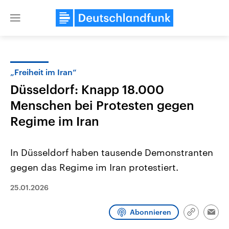
Close
menu
„Freiheit im Iran“
Themen
Düsseldorf: Knapp 18.000
Menschen bei Protesten gegen
Regime im Iran
In Düsseldorf haben tausende Demonstranten
gegen das Regime im Iran protestiert.
Landtagswahl Sachsen-Anhalt
USA
2026
25.01.2026
Aktuelle Beiträge, Analys
Alle Informationen
Hintergründe
Sachsen-Anhalt wählt am 6.
Wirtschaftlich und militäri
September 2026 einen neuen
gehören die Vereinigten S
Abonnieren
Link
Emai
Landtag. Seit 2021 wird das
den mächtigsten Ländern 
kopieren/te
Bundesland von einer Koalition aus
mit großem Einfluss auf d